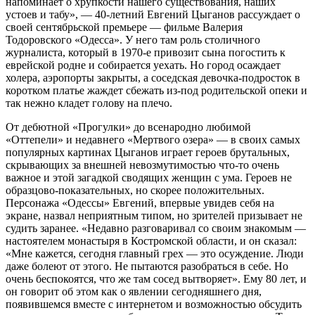
напоминает о хрупкости нашего существования, наших
устоев и табу», — 40‑летний Евгений Цыганов рассуждает о
своей сентябрьской премьере — фильме Валерия
Тодоровского «Одесса». У него там роль столичного
журналиста, который в 1970‑е привозит сына погостить к
еврейской родне и собирается уехать. Но город осаждает
холера, аэропорты закрыты, а соседская девочка-подросток в
коротком платье жаждет сбежать из-под родительской опеки и
так нежно кладет голову на плечо.
От дебютной «Прогулки» до всенародно любимой
«Оттепели» и недавнего «Мертвого озера» — в своих самых
популярных картинах Цыганов играет героев брутальных,
скрывающих за внешней невозмутимостью что-то очень
важное и этой загадкой сводящих женщин с ума. Героев не
образцово-показательных, но скорее положительных.
Персонажа «Одессы» Евгений, впервые увидев себя на
экране, назвал неприятным типом, но зрителей призывает не
судить заранее. «Недавно разговаривал со своим знакомым —
настоятелем монастыря в Костромской области, и он сказал:
«Мне кажется, сегодня главный грех — это осуждение. Люди
даже болеют от этого. Не пытаются разобраться в себе. Но
очень беспокоятся, что же там сосед вытворяет». Ему 80 лет, и
он говорит об этом как о явлении сегодняшнего дня,
появившемся вместе с интернетом и возможностью обсудить