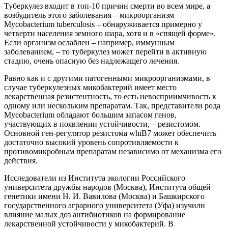
Туберкулез входит в топ‑10 причин смерти во всем мире, а
возбудитель этого заболевания – микроорганизм
Mycobacterium tuberculosis – обнаруживается примерно у
четверти населения земного шара, хотя и в «спящей форме».
Если организм ослаблен – например, иммунным
заболеванием, – то туберкулез может перейти в активную
стадию, очень опасную без надлежащего лечения.
Равно как и с другими патогенными микроорганизмами, в
случае туберкулезных микобактерий имеет место
лекарственная резистентность, то есть невосприимчивость к
одному или нескольким препаратам. Так, представители рода
Mycobacterium обладают большим запасом генов,
участвующих в появлении устойчивости, – резистомом.
Основной ген-регулятор резистома whiB7 может обеспечить
достаточно высокий уровень сопротивляемости к
противомикробным препаратам независимо от механизма его
действия.
Исследователи из Института экологии Российского
университета дружбы народов (Москва), Института общей
генетики имени Н. И. Вавилова (Москва) и Башкирского
государственного аграрного университета (Уфа) изучили
влияние малых доз антибиотиков на формирование
лекарственной устойчивости у микобактерий. В