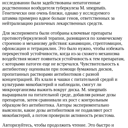
исследовании были задействованы непатогенные
родственники возбудителя туберкулеза M. smegmatis.
Генетически они очень близки, однако у исследуемого
штамма примерно вдвое больше генов, ответственных за
нейтрализацию различных лекарственных средств.
Для эксперимента были отобраны ключевые препараты
противотуберкулезной терапии, разнящиеся по химическому
строению и механизму действия: канамицин, стрептомицин,
офлоксацин и тетрациклин. Это было нужно, чтобы избежать
перекрестной устойчивости, когда из-за схожего механизма
воздействия может появиться устойчивость к тем препаратам,
с которыми патоген еще не встречался. Чувствительность к
антибиотику оценивали при помощи бумажных дисков,
пропитанных растворами антибиотиков с разной
концентрацией. Их клали в чашки с питательной средой и
культурами микобактерий и наблюдали, смогут ли
микроорганизмы выжить вокруг диска. M. smegmatis
выращивали на питательной среде, добавляя разные дозы
препаратов, затем сравнивали их рост с контрольным
образцом без антибиотика. Авторы экспериментально
выяснили, какие дозы антибиотиков не подавляют рост
микобактерий, а потом проверили активность резистома.
Авторизуйтесь, чтобы продолжить чтение. Это быстро и