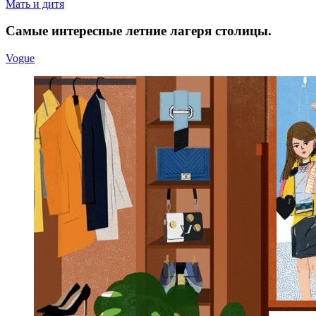
Мать и дитя
Самые ин­те­рес­ные лет­ние ла­ге­ря столицы.
Vogue