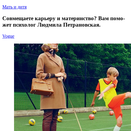
Мать и дитя
Совме­ща­е­те ка­рье­ру и ма­те­рин­ство? Вам по­мо­
жет пси­хо­лог Людми­ла Петрановская.
Vogue