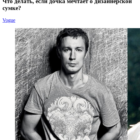
Что де­лать, если доч­ка меч­та­ет о ди­зай­нер­ской
сумке?
Vogue