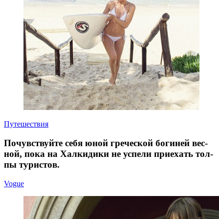
Путешествия
Почув­ствуй­те себя юной гре­че­ской бо­ги­ней вес­
ной, пока на Халки­ди­ки не успе­ли при­е­хать тол­
пы туристов.
Vogue