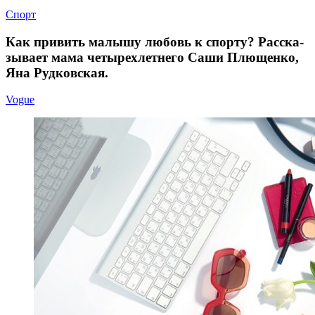
Спорт
Как при­вить ма­лы­шу лю­бовь к спор­ту? Расска­
зы­ва­ет мама че­ты­рех­лет­не­го Саши Плющен­ко,
Яна Рудковская.
Vogue