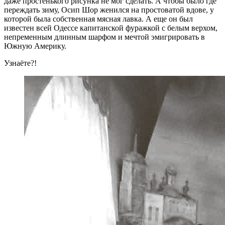
даже простенького рисунка не мог сделать. А чтобы было где
переждать зиму, Осип Шор женился на простоватой вдове, у
которой была собственная мясная лавка. А еще он был
известен всей Одессе капитанской фуражкой с белым верхом,
непременным длинным шарфом и мечтой эмигрировать в
Южную Америку.
Узнаёте?!