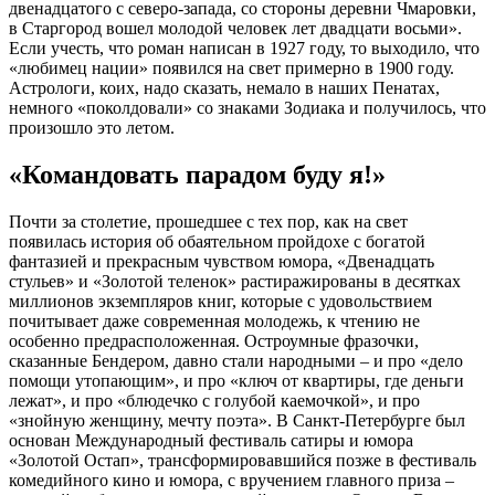
двенадцатого с северо-запада, со стороны деревни Чмаровки,
в Старгород вошел молодой человек лет двадцати восьми».
Если учесть, что роман написан в 1927 году, то выходило, что
«любимец нации» появился на свет примерно в 1900 году.
Астрологи, коих, надо сказать, немало в наших Пенатах,
немного «поколдовали» со знаками Зодиака и получилось, что
произошло это летом.
«Командовать парадом буду я!»
Почти за столетие, прошедшее с тех пор, как на свет
появилась история об обаятельном пройдохе с богатой
фантазией и прекрасным чувством юмора, «Двенадцать
стульев» и «Золотой теленок» растиражированы в десятках
миллионов экземпляров книг, которые с удовольствием
почитывает даже современная молодежь, к чтению не
особенно предрасположенная. Остроумные фразочки,
сказанные Бендером, давно стали народными – и про «дело
помощи утопающим», и про «ключ от квартиры, где деньги
лежат», и про «блюдечко с голубой каемочкой», и про
«знойную женщину, мечту поэта». В Санкт-Петербурге был
основан Международный фестиваль сатиры и юмора
«Золотой Остап», трансформировавшийся позже в фестиваль
комедийного кино и юмора, с вручением главного приза –