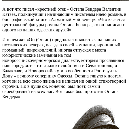
А вот что писал «крестный отец» Остапа Бендера Валентин
Катаев, подкинувший начинающим писателям идею романа, в
биографической книге «Алмазный мой венец»: «Что касается
центральной фигуры романа Остапа Бендера, то он написан с
одного из наших одесских друзей».
И о нем же: «Он (Остап) продолжал появляться на наших
поэтических вечерах, всегда в своей компании, ироничный,
громадный, широкоплечий, иногда отпуская с места
юмористические замечания на том
новороссийскочерноморском диалекте, которым прославился
наш город, хотя этот диалект свойствен и Севастополю, и
Балаклаве, и Новороссийску, и в особенности Ростову-на-
Дону – вечному сопернику Одессы. Остапа тянуло к поэтам,
хотя он за всю свою жизнь не написал ни одной стихотворной
строчки. Но в душе он, конечно, был поэт, самый
своеобразный из всех нас. Вот таков был прототип Остапа
Бендера».