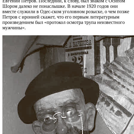
Евгений Петров. Последний, к слову, был знаком с Осипом
Шором далеко не понаслышке. В начале 1920 годов они
вместе служили в Одес-ском уголовном розыске, о чем позже
Петров с иронией скажет, что его первым литературным
произведением был «протокол осмотра трупа неизвестного
мужчины».