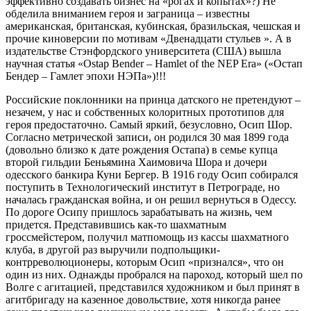
эффективно создавать бизнес на «рогах и копытах»?) Не
обделила вниманием героя и заграница – известны
американская, британская, кубинская, бразильская, чешская и
прочие киноверсии по мотивам «Двенадцати стульев ». А в
издательстве Стэнфордского университета (США) вышла
научная статья «Ostap Bender – Hamlet of the NEP Era» («Остап
Бендер – Гамлет эпохи НЭПа»)!!!
Российские поклонники на принца датского не претендуют –
незачем, у нас и собственных колоритных прототипов для
героя предостаточно. Самый яркий, безусловно, Осип Шор.
Согласно метрической записи, он родился 30 мая 1899 года
(довольно близко к дате рождения Остапа) в семье купца
второй гильдии Беньямина Хаимовича Шора и дочери
одесского банкира Куни Бергер. В 1916 году Осип собирался
поступить в Технологический институт в Петрограде, но
началась гражданская война, и он решил вернуться в Одессу.
По дороге Осипу пришлось зарабатывать на жизнь, чем
придется. Представившись как-то шахматным
гроссмейстером, получил матпомощь из кассы шахматного
клуба, в другой раз выручили подпольщики-
контрреволюционеры, которым Осип «признался», что он
один из них. Однажды пробрался на пароход, который шел по
Волге с агитацией, представился художником и был принят в
агитбригаду на казенное довольствие, хотя никогда ранее