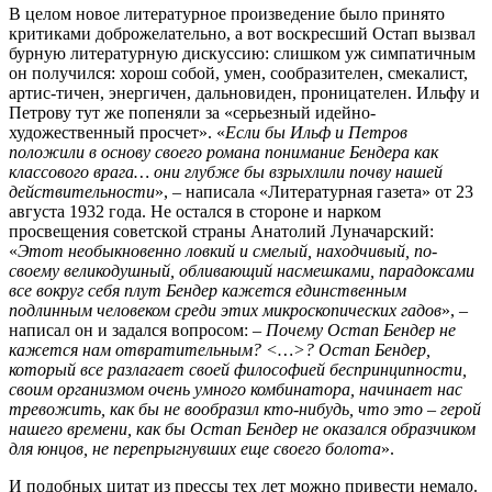
В целом новое литературное произведение было принято
критиками доброжелательно, а вот воскресший Остап вызвал
бурную литературную дискуссию: слишком уж симпатичным
он получился: хорош собой, умен, сообразителен, смекалист,
артис-тичен, энергичен, дальновиден, проницателен. Ильфу и
Петрову тут же попеняли за «серьезный идейно-
художественный просчет». «
Если бы Ильф и Петров
положили в основу своего романа понимание Бендера как
классового врага… они глубже бы взрыхлили почву нашей
действительности
», – написала «Литературная газета» от 23
августа 1932 года. Не остался в стороне и нарком
просвещения советской страны Анатолий Луначарский:
«
Этот необыкновенно ловкий и смелый, находчивый, по-
своему великодушный, обливающий насмешками, парадоксами
все вокруг себя плут Бендер кажется единственным
подлинным человеком среди этих микроскопических гадов
», –
написал он и задался вопросом: –
Почему Остап Бендер не
кажется нам отвратительным? <…>? Остап Бендер,
который все разлагает своей философией беспринципности,
своим организмом очень умного комбинатора, начинает нас
тревожить, как бы не вообразил кто-нибудь, что это – герой
нашего времени, как бы Остап Бендер не оказался образчиком
для юнцов, не перепрыгнувших еще своего болота
».
И подобных цитат из прессы тех лет можно привести немало.