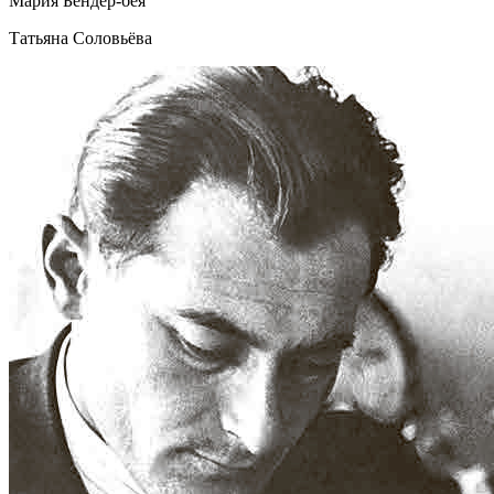
Мария Бендер-бея
Татьяна Соловьёва