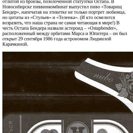
отлитой из бронзы, позолоченной статуэтки Остапа. В
Новосибирске пиввинкомбинат выпустил пиво «Товарищ
Бендер», напечатав на этикетке не только портрет любимца,
но цитаты из «Стульев» и «Теленка». (И кто осмелится
возразить, что наша страна не самая читающая в мире!) В
честь Остапа Бендера назвали астероид – «Ostapbender»,
расположенный между орбитами Марса и Юпитера – он был
открыт 29 сентября 1986 года астрономом Людмилой
Карачкиной.