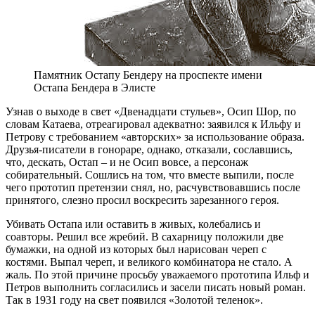
Памятник Остапу Бендеру на проспекте имени
Остапа Бендера в Элисте
Узнав о выходе в свет «Двенадцати стульев», Осип Шор, по
словам Катаева, отреагировал адекватно: заявился к Ильфу и
Петрову с требованием «авторских» за использование образа.
Друзья-писатели в гонораре, однако, отказали, сославшись,
что, дескать, Остап – и не Осип вовсе, а персонаж
собирательный. Сошлись на том, что вместе выпили, после
чего прототип претензии снял, но, расчувствовавшись после
принятого, слезно просил воскресить зарезанного героя.
Убивать Остапа или оставить в живых, колебались и
соавторы. Решил все жребий. В сахарницу положили две
бумажки, на одной из которых был нарисован череп с
костями. Выпал череп, и великого комбинатора не стало. А
жаль. По этой причине просьбу уважаемого прототипа Ильф и
Петров выполнить согласились и засели писать новый роман.
Так в 1931 году на свет появился «Золотой теленок».