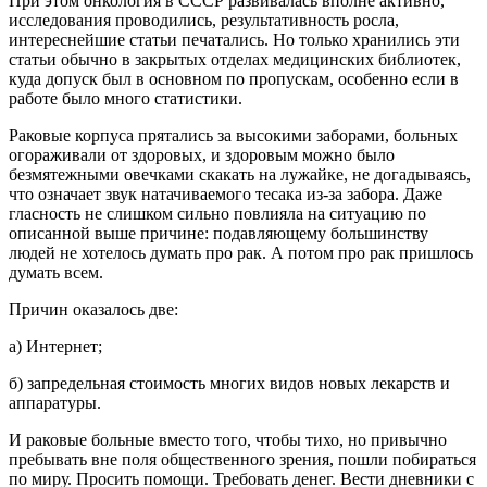
При этом онкология в СССР развивалась вполне активно,
исследования проводились, результативность росла,
интереснейшие статьи печатались. Но только хранились эти
статьи обычно в закрытых отделах медицинских библиотек,
куда допуск был в основном по пропускам, особенно если в
работе было много статистики.
Раковые корпуса прятались за высокими заборами, больных
огораживали от здоровых, и здоровым можно было
безмятежными овечками скакать на лужайке, не догадываясь,
что означает звук натачиваемого тесака из-за забора. Даже
гласность не слишком сильно повлияла на ситуацию по
описанной выше причине: подавляющему большинству
людей не хотелось думать про рак. А потом про рак пришлось
думать всем.
Причин оказалось две:
а) Интернет;
б) запредельная стоимость многих видов новых лекарств и
аппаратуры.
И раковые больные вместо того, чтобы тихо, но привычно
пребывать вне поля общественного зрения, пошли побираться
по миру. Просить помощи. Требовать денег. Вести дневники с