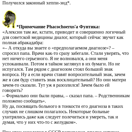
Получился законный хеппи-энд*.
*Примечание Phacochoerus'a Фунтика:
«Алексин там же, кстати, приводит и совершенно логичный
для советской медицины диалог, который сейчас звучит как
полная абракадабра:
«– А откуда вы знаете о «предполагаемом диагнозе»? –
спросил папа. Врачи как-то сразу забегали. Стали уверять, что
нет ничего серьезного. Я не волновался, а они меня
успокаивали. Потом я тайком заглянул в их бумаги. Но не
испугался. Там рядом с диагнозом стоял большой знак
вопроса. Ну а если врачи ставят вопросительный знак, зачем
же я сам буду ставить знак восклицательный? Но они матери
зачем-то сказали. Тут уж я разозлился! Зачем было ей
говорить?
– Формально они были правы, – сказал папа. – Родственникам
положено сообщать».
Ну да, посвящать больного в тонкости его диагноза в таких
случаях не слишком полагалось. Некоторые больные
ухитрялись даже как следует полечиться и умереть, так и
думая, что у них что-то с желудком».