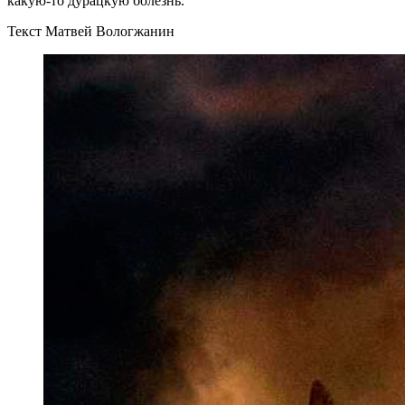
какую-то дурацкую болезнь.
Текст Матвей Вологжанин