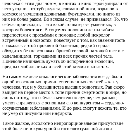
человека с этим диагнозом, в книгах и кино герои умирали от
чего угодно – от туберкулеза, сломанной ноги, взрывов в
космосе и укушения ядовитыми бурундуками, но никто из
них не болел раком. Во всяком случае, не признавался. То, что
сейчас происходит, – это какой-то шатер зачумленных, в
котором болеют все. В соцсетях половина ленты забита
перепостами с просьбами о помощи; любой некролог,
встреченный в новостях, повествует о том, как знаменитость
сражалась с этой проклятой болезнью; редкий сериал
обходится без персонажа с бритой головой на тощей шее и с
капельницами, торчащими из всех прочих частей тела.
Поневоле начинаешь думать об испорченной экологии,
вредных мобильниках и всей этой химии в котлетах.
На самом же деле онкологические заболевания всегда были
одной из основных причин естественных смертей – как у
человека, так и у большинства высших животных. Рак скоро
выйдет на первое место в топе причин смертности в мире, но
лишь потому, что сейчас значительно лучше, чем раньше,
умеют справляться с основным его конкурентом – сердечно-
сосудистыми заболеваниями. И до рака смогут дожить те, кто
не умер от инсульта или инфаркта.
Такое жалкое, абсолютно непропорциональное присутствие
этой болезни в культурной и интеллектуальной жизни