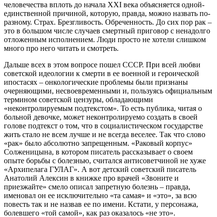
человечества вплоть до начала XXI века объясняется одной-
единственной причиной, которую, правда, можно назвать по-
разному. Страх. Брезгливость. Обреченность. До сих пор рак –
это в большом числе случаев смертный приговор с ненадолго
отложенным исполнением. Люди просто не хотели слишком
много про него читать и смотреть.
Дальше всех в этом вопросе пошел СССР. При всей любви
советской идеологии к смерти в ее военной и героической
ипостасях – онкологические проблемы были признаны
очерняющими, несвоевременными и, пользуясь официальным
термином советской цензуры, обладающими
«неконтролируемым подтекстом». То есть публика, читая о
больной девочке, может неконтролируемо создать в своей
голове подтекст о том, что в социалистическом государстве
жить стало не всем лучше и не всегда веселее. Так что слово
«рак» было абсолютно запрещенным. «Раковый корпус»
Солженицына, в котором писатель рассказывает о своем
опыте борьбы с болезнью, считался антисоветчиной не хуже
«Архипелага ГУЛАГ». А вот детский советский писатель
Анатолий Алексин в книжке про врачей «Звоните и
приезжайте» смело описал запретную болезнь – правда,
именовал он ее исключительно «та самая» и «это», за всю
повесть так и не назвав ее по имени. Кстати, у персонажа,
болевшего «той самой», как раз оказалось «не это».