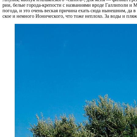
рии, бе­лые го­ро­да-кре­по­сти с на­зва­ни­я­ми вро­де Гал­ли­по­ли и
по­го­да, и это очень вес­кая при­чи­на ехать сюда ны­неш­ним, да 
ское и не­мно­го Иони­че­ско­го, что тоже не­пло­хо. За воды и пля­