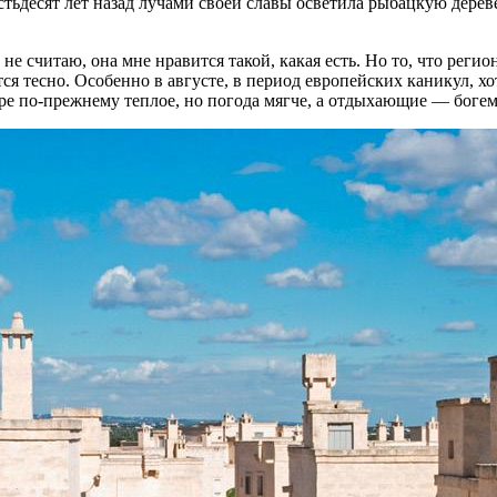
­де­сят лет на­зад лу­ча­ми сво­ей сла­вы осве­ти­ла ры­бац­кую де­ре
чи­таю, она мне нра­вит­ся та­кой, ка­кая есть. Но то, что ре­ги­он
­ся тес­но. Осо­бен­но в ав­гу­сте, в пе­ри­од ев­ро­пей­ских ка­ни­ку
ре по-преж­не­му теп­лое, но по­го­да мяг­че, а от­ды­ха­ю­щие — боге