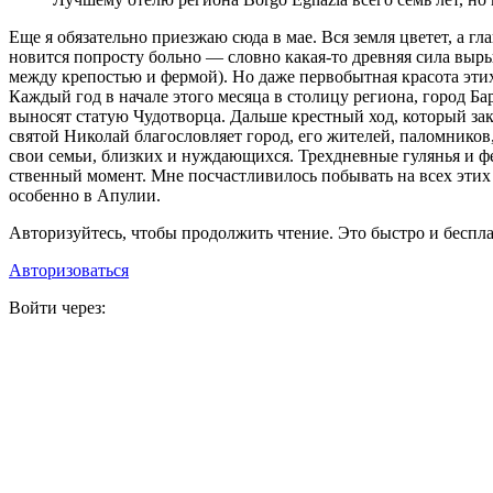
Еще я обя­за­тель­но при­ез­жаю сюда в мае. Вся зем­ля цве­тет, а гла
но­вит­ся по­про­сту боль­но — слов­но ка­кая-то древ­няя сила вы­ры­
меж­ду кре­по­стью и фер­мой). Но даже пер­во­быт­ная кра­со­та этих
Каж­дый год в на­ча­ле это­го ме­ся­ца в сто­ли­цу ре­ги­о­на, го­род Б
вы­но­сят ста­тую Чудо­твор­ца. Даль­ше крест­ный ход, ко­то­рый за­кан
свя­той Нико­лай бла­го­слов­ля­ет го­род, его жи­те­лей, па­лом­ни­ков,
свои се­мьи, близ­ких и нуж­да­ю­щих­ся. Трех­днев­ные гу­ля­нья и фей
ствен­ный мо­мент. Мне по­счаст­ли­ви­лось по­бы­вать на всех этих с
осо­бен­но в Апулии.
Авторизуйтесь, чтобы продолжить чтение. Это быстро и беспла
Авторизоваться
Войти через: