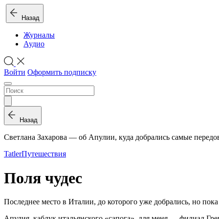
Назад
Журналы
Аудио
Войти
Оформить подписку
Назад
Светлана Захарова — об Апулии, куда добрались самые передо
Tatler
Путешествия
Поля чудес
Послед­нее ме­сто в Ита­лии, до ко­то­ро­го уже до­бра­лись, но пока
Апу­лия, каб­лук ита­льян­ско­го «са­по­га», для меня — фи­ли­ал Гр