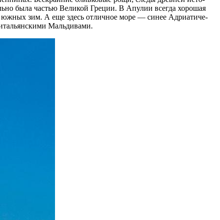
­тель­но была ча­стью Вели­кой Гре­ции. В Апу­лии все­гда хо­ро­шая
ой юж­ных зим. А еще здесь от­лич­ное море — си­нее Адри­а­ти­че­
е ита­льян­ски­ми Мальдивами.