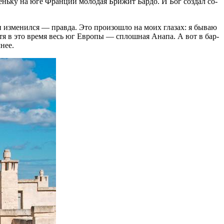
­вень­ку на юге Фран­ции мо­ло­дая Бри­жит Бар­до. И Бог со­здал со­
 из­ме­нил­ся — прав­да. Это про­изо­шло на моих гла­зах: я бы­ваю
л, хотя в это вре­мя весь юг Евро­пы — сплош­ная Ана­па. А вот в бар­
мнее.