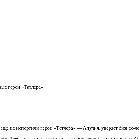
вые герои «Татлера»
 еще не ис­пор­ти­ли ге­рои «Тат­ле­ра» — Апу­лия, уве­ря­ет биз­нес-
е­ции. Здесь, как и там, есть всё — с по­прав­кой на то, что мы на Ап