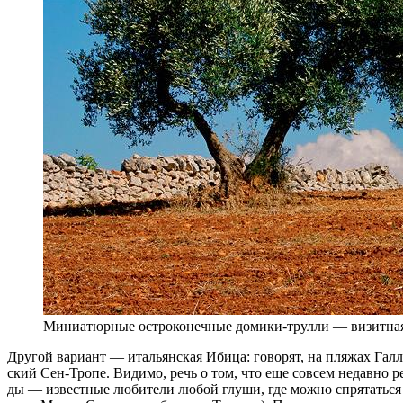
Мини­а­тюр­ные ост­ро­ко­неч­ные до­ми­ки-трул­ли — ви­зит­н
Дру­гой ва­ри­ант — ита­льян­ская Иби­ца: го­во­рят, на пля­жах Гал­ли
ский Сен-Тро­пе. Види­мо, речь о том, что еще со­всем не­дав­но ре­
ды — из­вест­ные лю­би­те­ли лю­бой глу­ши, где мож­но спря­тать­ся