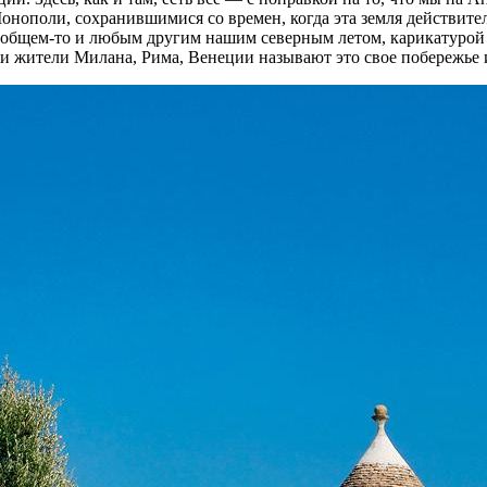
 Моно­по­ли, со­хра­нив­ши­ми­ся со вре­мен, ко­гда эта зем­ля дей­стви
в об­щем-то и лю­бым дру­гим на­шим се­вер­ным ле­том, ка­ри­ка­ту­р
жи жи­те­ли Мила­на, Рима, Вене­ции на­зы­ва­ют это свое по­бе­ре­жь