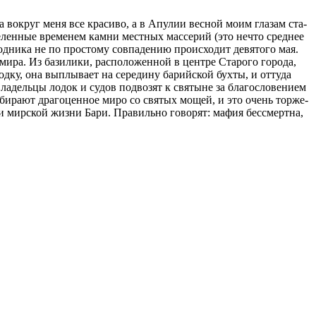
гда во­круг меня все кра­си­во, а в Апу­лии вес­ной моим гла­зам ста­
­бе­лен­ные вре­ме­нем кам­ни мест­ных мас­се­рий (это нечто сред­нее
и­ка не по про­сто­му сов­па­де­нию про­ис­хо­дит де­вя­то­го мая.
мира. Из ба­зи­ли­ки, рас­по­ло­жен­ной в цен­тре Ста­ро­го го­ро­да,
­ку, она вы­плы­ва­ет на се­ре­ди­ну ба­рий­ской бух­ты, и от­ту­да
ла­дель­цы ло­док и су­дов под­во­зят к свя­ты­не за бла­го­сло­ве­ни­ем
со­би­ра­ют дра­го­цен­ное миро со свя­тых мо­щей, и это очень тор­же­
и мир­ской жиз­ни Бари. Пра­виль­но го­во­рят: ма­фия бес­смерт­на,