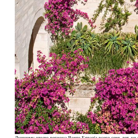
Луч­ше­му оте­лю ре­ги­о­на Borgo Egnazia все­го семь лет, но