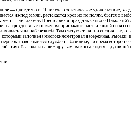
в­ное — цве­тут маки. Я по­лу­чаю эс­те­ти­че­ское удо­воль­ствие, ко­
ва­ет­ся из-под зем­ли, рас­те­ка­ет­ся кро­вью по по­лям, бьет­ся о вы
 мест — не глав­ное. Пре­столь­ный празд­ник свя­то­го Нико­лая Угод­н
ари, на трех­днев­ные тор­же­ства при­ез­жа­ют ты­ся­чи лю­дей со все­го 
­чи­ва­ет­ся на на­бе­реж­ной. Там ста­тую ста­вят на спе­ци­аль­ную лод
 ко­то­ры­ми за­пол­не­на мно­го­ки­ло­мет­ро­вая на­бе­реж­ная. Рыба­ки, в
­ер­вер­ки за­вер­ша­ют­ся служ­бой в ба­зи­ли­ке, во вре­мя ко­то­рой 
о­бы­ти­ях бла­го­да­ря на­шим дру­зьям, важ­ным лю­дям в ду­хов­ной 
тно.