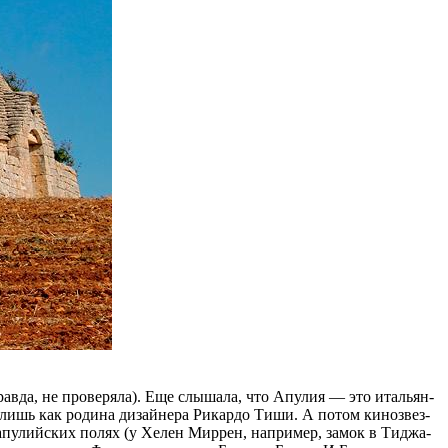
 прав­да, не про­ве­ря­ла). Еще слы­ша­ла, что Апу­лия — это ита­льян­
лишь как ро­ди­на ди­зай­не­ра Рикар­до Тиши. А по­том ки­но­звез­
х апу­лий­ских по­лях (у Хелен Мир­рен, на­при­мер, за­мок в Тиджа­