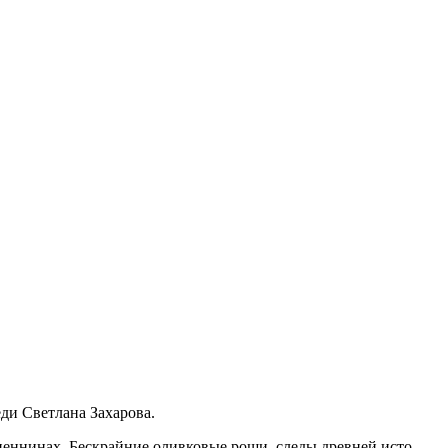
леди Свет­ла­на Захарова.
ен­ни­нах. Бес­край­ние олив­ко­вые рощи, сле­ды древ­ней ис­то­