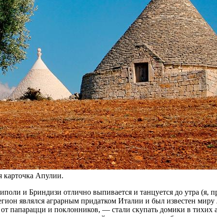
ая кар­точ­ка Апулии.
­по­ли и Брин­ди­зи от­лич­но вы­пи­ва­ет­ся и тан­цу­ет­ся до утра (я,
ги­он яв­лял­ся аг­рар­ным при­дат­ком Ита­лии и был из­ве­стен миру 
 от па­па­рац­ци и по­клон­ни­ков, — ста­ли ску­пать до­ми­ки в ти­хи