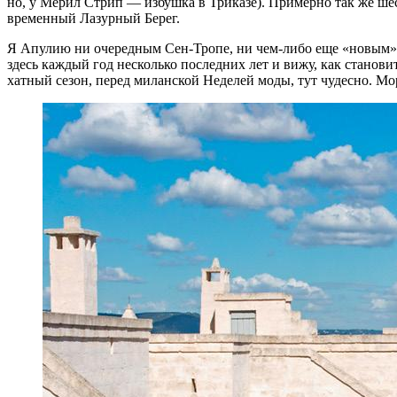
но, у Мерил Стрип — из­буш­ка в Три­ка­зе). При­мер­но так же шесть
вре­мен­ный Лазур­ный Берег.
Я Апу­лию ни оче­ред­ным Сен-Тро­пе, ни чем-либо еще «но­вым» не с
здесь каж­дый год не­сколь­ко по­след­них лет и вижу, как ста­но­вит
хат­ный се­зон, пе­ред ми­лан­ской Неде­лей моды, тут чу­дес­но. Мо