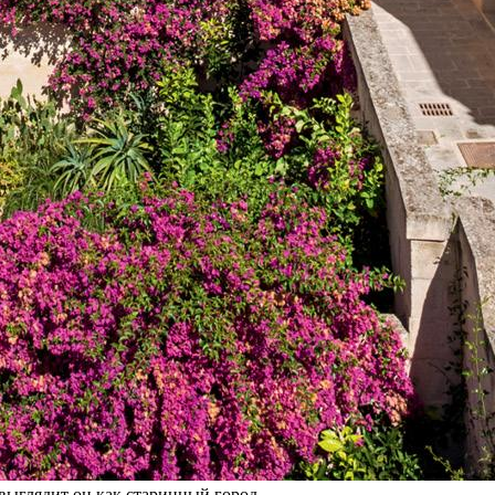
 вы­гля­дит он как ста­рин­ный город.