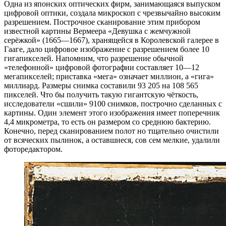
Одна из японских оптических фирм, занимающаяся выпуском
цифровой оптики, создала микроскоп с чрезвычайно высоким
разрешением. Построчное сканирование этим прибором
известной картины Вермеера «Девушка с жемчужной
серёжкой» (1665—1667), хранящейся в Королевской галерее в
Гааге, дало цифровое изображение с разрешением более 10
гигапикселей. Напомним, что разрешение обычной
«телефонной» цифровой фотографии составляет 10—12
мегапикселей; приставка «мега» означает миллион, а «гига»
миллиард. Размеры снимка составили 93 205 на 108 565
пикселей. Что бы получить такую гигантскую чёткость,
исследователи «сшили» 9100 снимков, построчно сделанных с
картины. Один элемент этого изображения имеет поперечник
4,4 микрометра, то есть он размером со среднюю бактерию.
Конечно, перед сканированием полот но тщательно очистили
от всяческих пылинок, а оставшиеся, сов сем мелкие, удалили
фоторедактором.