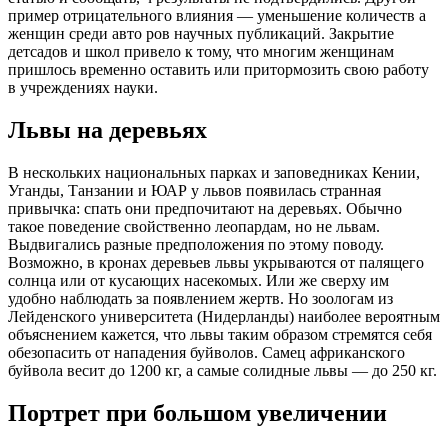
пример отрицательного влияния — уменьшение количеств а
женщин среди авто ров научных публикаций. Закрытие
детсадов и школ привело к тому, что многим женщинам
пришлось временно оставить или притормозить свою работу
в учреждениях науки.
Львы на деревьях
В нескольких национальных парках и заповедниках Кении,
Уганды, Танзании и ЮАР у львов появилась странная
привычка: спать они предпочитают на деревьях. Обычно
такое поведение свойственно леопардам, но не львам.
Выдвигались разные предположения по этому поводу.
Возможно, в кронах деревьев львы укрываются от палящего
солнца или от кусающих насекомых. Или же сверху им
удобно наблюдать за появлением жертв. Но зоологам из
Лейденского университета (Нидерланды) наиболее вероятным
объяснением кажется, что львы таким образом стремятся себя
обезопасить от нападения буйволов. Самец африканского
буйвола весит до 1200 кг, а самые солидные львы — до 250 кг.
Портрет при большом увеличении