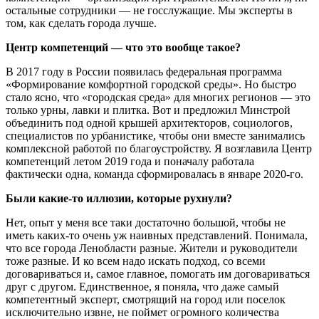
остальные сотрудники — не госслужащие. Мы эксперты в
том, как сделать города лучше.
Центр компетенций — что это вообще такое?
В 2017 году в России появилась федеральная программа
«Формирование комфортной городской среды». Но быстро
стало ясно, что «городская среда» для многих регионов — это
только урны, лавки и плитка. Вот и предложил Минстрой
объединить под одной крышей архитекторов, социологов,
специалистов по урбанистике, чтобы они вместе занимались
комплексной работой по благоустройству. Я возглавила Центр
компетенций летом 2019 года и поначалу работала
фактически одна, команда сформировалась в январе 2020‑го.
Были какие-то иллюзии, которые рухнули?
Нет, опыт у меня все таки достаточно большой, чтобы не
иметь каких-то очень уж наивных представлений. Понимала,
что все города Ленобласти разные. Жители и руководители
тоже разные. И ко всем надо искать подход, со всеми
договариваться и, самое главное, помогать им договариваться
друг с другом. Единственное, я поняла, что даже самый
компетентный эксперт, смотрящий на город или поселок
исключительно извне, не поймет огромного количества