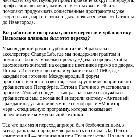
насаждает соучаствующее проектирование вокруг Петербурга:
профессионалы консультируют местных жителей, а те
помогают придумывать общественные пространства: уже
скоро пляжи, парки и зоны отдыха появятся везде, от Гатчины
до Ивангорода.
Вы работали в госорганах, потом перешли в урбанистику.
Насколько плавным был этот переход?
У меня давний роман с урбанистикой. Я работала в
акселераторе Change Lab, где мы поддержали грантом и
помогли с бизнес-моделью проекту «Дача в городе», чтобы
вдохновлять жителей на создание цветников прямо во дворах.
Потом в Институте дизайна и урбанистики ИТМО, где
каждый год готовила Международный форум
пространственного развития, самое крупное мероприятие по
урбанистике в Петербурге. Потом в Гатчине я участвовала в
проекте «Умный город» — как раз на стыке госслужбы и
урбанистики: мы с командой внедрили систему «Активный
гражданин», установили умные светофоры и «Монитор
мэра», специальную программу, которая показывает
передвижение коммунальной техники.
Так что для меня переход априори был безболезненным, я
всегда работала и продолжаю работать на стыке. Да, Центр
компетенций — организация при Правительстве. Но ни я, ни