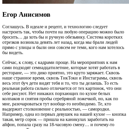
Егор Анисимов
Соглашусь. В идеале и рецепт, и технологию следует
настроить так, чтобы почти на любую операцию можно было
бросить… да хоть бы и ручную обезьянку. Система коротких
отрезков возникла девять лет назад, когда мы брали людей
прямо с улицы и были они совсем не теми, кого нам хотелось
бы видеть.
Сейчас, к слову, с кадрами проще. На мероприятиях к нам
сами подходят семнадцатилетние, которые хотят работать в
ресторане, — это дико приятно, это круто заряжает. Сквозь
наше странное время, сквозь ТикТоки и Инстаграмы, сквозь
весь этот буч дети видят тебя и то, что ты делаешь. То есть
реальная работа сильно отличается от тех картинок, что они
себе рисуют. Нет никаких порхающих по кухне белых
колпаков и снятия пробы серебряной ложечкой, но, как по
мне, разочароваться тут вообще-то необходимо. Те, кто
выдержит столкновение с реальностью, — самородки.
Например, одна из первых девушек на нашей кухне — кнопка
такая, метр сорок — пришла на каникулах заработать на
айфон, попала сразу на 18-часовую смену… и почему-то