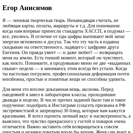
Егор Анисимов
Я — ленивая творческая тварь. Ненавидящая считать, не
любящая карты, оплаты, маршруты и т.д. Для понимания:
когда нам впервые принесли стандарты ХАССП, я подумал —
все, уволюсь. В отличие от еды цифры выпивают мой запас
энергии мгновенно и досуха. Так что эту часть я издавна
скидываю на ответственного, ладящего с цифрами друга
Евгения. Он правда умеет — и даже любит! — возвращать
меня на землю. Есть тонкий момент, который он чувствует,
как никто. Понимаете, я продумываю меню не две «выданных
свыше» недели — я занимаюсь этим всегда без устали. Когда
ты настолько погружен, профессиональная деформация почти
неизбежна, простые и понятные вещи не способны удивить.
Для меня это вполне доказанная вещь, аксиома. Перед
пандемией я завел в лаборатории классы, проходившие
дважды в неделю. В числе прочих заданий было там и такое
поручение: подобрать в Инстаграме (соцсеть признана в РФ
экстремистской и запрещена) 30 блюд, которые вам кажутся
красивыми. Я хотел оценить личный вкус и насмотренность, а
выяснил, что чувство прекрасного у гостей и поваров очень
отличается. Важно заставить себя возвращаться к совсем
простым и незамысловатым вроде бы вещам. Женя сам знает и