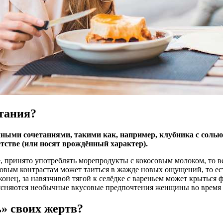
тания?
ыми сочетаниями, такими как, например, клубника с солью, 
тстве (или носят врождённый характер).
е, принято употреблять морепродукты с кокосовым молоком, то в
совым контрастам может таиться в жажде новых ощущений, то е
нец, за навязчивой тягой к селёдке с вареньем может крыться 
ясняются необычные вкусовые предпочтения женщины во время 
» своих жертв?