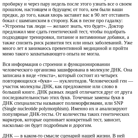
пробирку и через пару недель после этого узнать все о своем
прошлом, настоящем и будущем; от того, кем были ваши
предки, до того, какая хворь заставит вас в 90 лет отставить
бокал с шампанским в сторону. Как в песне про гадалку:
«Устроены так люди — желают знать, что будет». Доктор
предложил мне сдать генетический тест, чтобы подобрать
подходящие тренировки, питание и витаминные добавки, а
также снизить риск развития тех или иных заболеваний. Уже
много лет я занимаюсь превентивной медициной и пройти
мимо такого захватывающего опыта не могла.
Вся информация о строении и функционировании
человеческого организма зашифрована в молекуле ДНК. Она
записана в виде «текста», который состоит из четырех
повторяющихся «букв» — нуклеотидов. Человеческий ген —
участок молекулы ДНК, как предложение или слово в
большой книге. ДНК разных людей отличается друг от друга
последовательностью этих букв. Точечные замены букв в
ДНК специалисты называют полиморфизмами, или SNP
(Single nucleotide polymorphism). Именно их и анализируют
популярные ДНК-тесты. От количества таких генетических
маркеров, которые оценивает конкретный тест, зависит,
насколько он будет подробным и дорогим.
ДНК — в каком-то смысле сценарий нашей жизни. В ней