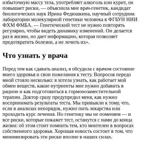
избыточную массу тела, употребляет алкоголь или курит, он
повышает риски, — объяснила мне врач-генетик, кандидат
биологических наук Ирина Федюшкина, научный сотрудник
лаборатории молекулярной генетики человека в ФГБУН НИИ
ФХМ ФМБА. — Генетический тест не нужно повторять
регулярно, чтобы видеть динамику изменений. Он делается
раз в жизни, но дает информацию, которая позволяет
предотвратить болезни, а не лечить их».
Что узнать у врача
Перед тем как сдавать анализ, я обсудила с врачом состояние
моего здоровья и свои пожелания к тесту. Вопросов передо
мной стояло несколько: я хотела узнать, как работает мой
обмен веществ, какие нутриенты мне нужно добавить в
рацион и как подготовиться к гормонозаместительной
терапии. Доктор сразу предупредил меня, как нужно
воспринимать результаты теста. Мы привыкли к тому, что,
если в анализах непорядок, нужно пить лекарства или
проходить курс лечения. Но генетику мы не поменяем — и
все риски, которые покажет тест, останутся с нами до конца
жизни: об этом стоит помнить тем, кто мнителен в вопросах
собственного здоровья. Хорошая новость состоит в том, что
минимизировать эти риски вполне в наших силах.