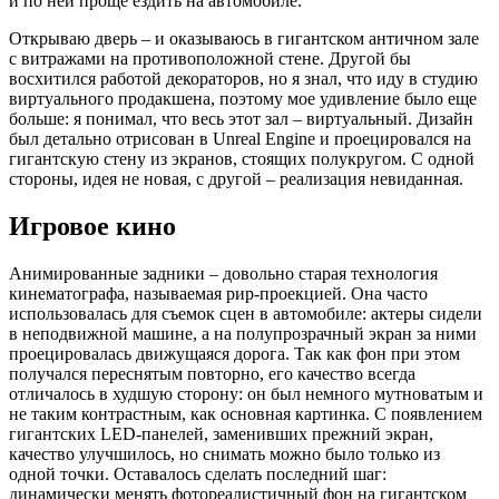
и по ней проще ездить на автомобиле.
Открываю дверь – и оказываюсь в гигантском античном зале
с витражами на противоположной стене. Другой бы
восхитился работой декораторов, но я знал, что иду в студию
виртуального продакшена, поэтому мое удивление было еще
больше: я понимал, что весь этот зал – виртуальный. Дизайн
был детально отрисован в Unreal Engine и проецировался на
гигантскую стену из экранов, стоящих полукругом. С одной
стороны, идея не новая, с другой – реализация невиданная.
Игровое кино
Анимированные задники – довольно старая технология
кинематографа, называемая рир-проекцией. Она часто
использовалась для съемок сцен в автомобиле: актеры сидели
в неподвижной машине, а на полупрозрачный экран за ними
проецировалась движущаяся дорога. Так как фон при этом
получался переснятым повторно, его качество всегда
отличалось в худшую сторону: он был немного мутноватым и
не таким контрастным, как основная картинка. С появлением
гигантских LED-панелей, заменивших прежний экран,
качество улучшилось, но снимать можно было только из
одной точки. Оставалось сделать последний шаг:
динамически менять фотореалистичный фон на гигантском