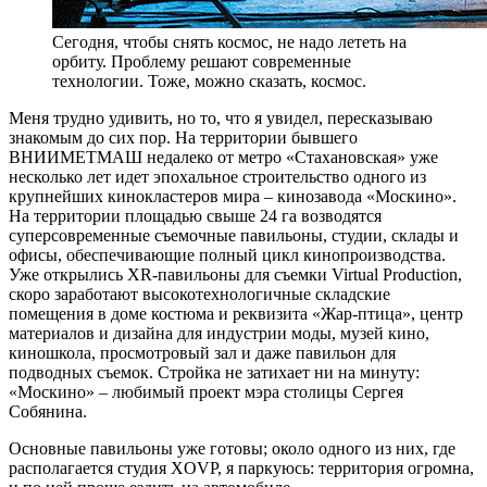
Сегодня, чтобы снять космос, не надо лететь на
орбиту. Проблему решают современные
технологии. Тоже, можно сказать, космос.
М
еня трудно удивить, но то, что я увидел, пересказываю
знакомым до сих пор. На территории бывшего
ВНИИМЕТМАШ недалеко от метро «Стахановская» уже
несколько лет идет эпохальное строительство одного из
крупнейших кинокластеров мира – кинозавода «Москино».
На территории площадью свыше 24 га возводятся
суперсовременные съемочные павильоны, студии, склады и
офисы, обеспечивающие полный цикл кинопроизводства.
Уже открылись XR-павильоны для съемки Virtual Production,
скоро заработают высокотехнологичные складские
помещения в доме костюма и реквизита «Жар-птица», центр
материалов и дизайна для индустрии моды, музей кино,
киношкола, просмотровый зал и даже павильон для
подводных съемок. Стройка не затихает ни на минуту:
«Москино» – любимый проект мэра столицы Сергея
Собянина.
Основные павильоны уже готовы; около одного из них, где
располагается студия XOVP, я паркуюсь: территория огромна,