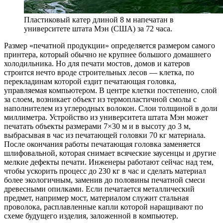
Пластиковый катер длиной 8 м напечатан в
университете штата Мэн (США) за 72 часа.
Размер «печатной продукции» определяется размером самого
принтера, который обычно не крупнее большого домашнего
холодильника. Но для печати мостов, домов и катеров
строится нечто вроде строительных лесов — клетка, по
перекладинам которой ездит печатающая головка,
управляемая компьютером. В центре клетки постепенно, слой
за слоем, возникает объект из термопластичной смолы с
наполнителем из углеродных волокон. Слои толщиной в доли
миллиметра. Устройство из университета штата Мэн может
печатать объекты размерами 7×30 м и в высоту до 3 м,
выбрасывая в час из печатающей головки 70 кг материала.
После окончания работы печатающая головка заменяется
шлифовальной, которая снимает всяческие заусенцы и другие
мелкие дефекты печати. Инженеры работают сейчас над тем,
чтобы ускорить процесс до 230 кг в час и сделать материал
более экологичным, заменив до половины печатной смеси
древесными опилками. Если печатается металлический
предмет, например мост, материалом служит стальная
проволока, расплавленные капли которой наращивают по
схеме будущего изделия, заложенной в компьютер.