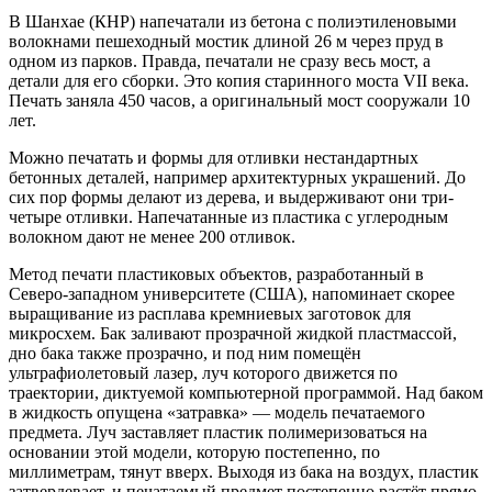
В Шанхае (КНР) напечатали из бетона с полиэтиленовыми
волокнами пешеходный мостик длиной 26 м через пруд в
одном из парков. Правда, печатали не сразу весь мост, а
детали для его сборки. Это копия старинного моста VII века.
Печать заняла 450 часов, а оригинальный мост сооружали 10
лет.
Можно печатать и формы для отливки нестандартных
бетонных деталей, например архитектурных украшений. До
сих пор формы делают из дерева, и выдерживают они три-
четыре отливки. Напечатанные из пластика с углеродным
волокном дают не менее 200 отливок.
Метод печати пластиковых объектов, разработанный в
Северо-западном университете (США), напоминает скорее
выращивание из расплава кремниевых заготовок для
микросхем. Бак заливают прозрачной жидкой пластмассой,
дно бака также прозрачно, и под ним помещён
ультрафиолетовый лазер, луч которого движется по
траектории, диктуемой компьютерной программой. Над баком
в жидкость опущена «затравка» — модель печатаемого
предмета. Луч заставляет пластик полимеризоваться на
основании этой модели, которую постепенно, по
миллиметрам, тянут вверх. Выходя из бака на воздух, пластик
затвердевает, и печатаемый предмет постепенно растёт прямо