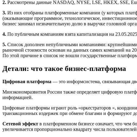
2.
Рассмотрены данные NASDAQ, NYSE, LSE, HKEX, SSE, Euro
3.
Из них отобраны платформенные компании (у которых платф
(оказывающие программное, технологическое, инвестиционное 
бизнес занимал незначительную долю в выручке головной орга
4.
По публичным компаниям взята капитализация на 23.05.2025 
5.
Список дополнен непубличными компаниями: крупнейшими по в
рыночной стоимости основан на данных самих компаний на 202
По этой причине в список не вошли государственные платфор
Детали: что такое бизнес-платформа
Цифровая платформа
— это информсистема, связывающая две
Минэкономразвития России также определяет цифровую платфо
информацией.
Цифровые платформы играют роль «оркестраторов », координи
транзакционных издержек при обмене благами и формируют доб
Сетевой эффект
в платформенном бизнесе означает, что чем б
увеличивается пропорционально квадрату числа пользователей 