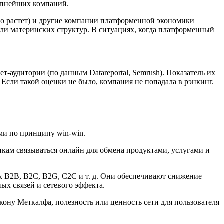
упнейших компаний.
о растет) и другие компании платформенной экономики
ели материнских структур. В ситуациях, когда платформенный
-аудитории (по данным Datareportal, Semrush). Показатель их
сли такой оценки не было, компания не попадала в рэнкинг.
ми по принципу win-win.
ам связываться онлайн для обмена продуктами, услугами и
х B2B, B2C, B2G, C2C и т. д. Они обеспечивают снижение
ых связей и сетевого эффекта.
кону Меткалфа, полезность или ценность сети для пользователя