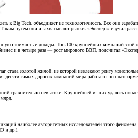
ть к Big Tech, объединяет не технологичность. Все они зараба
. Таким путем они и захватывают рынки. «Эксперт» изучил расс
чную стоимость и доходы. Топ‑100 крупнейших компаний этой от
 бизнес и в четыре раза — рост мирового ВВП, подсчитал «Экспе
аг стала золотой жилой, из которой извлекают ренту монополь
 из десяти самых дорогих компаний мира работают по платформе
ий сравнительно невысоки. Крупнейшей из них удалось попасть
 млрд.
каций наиболее авторитетных исследователей этого феномена (
Э и др.).