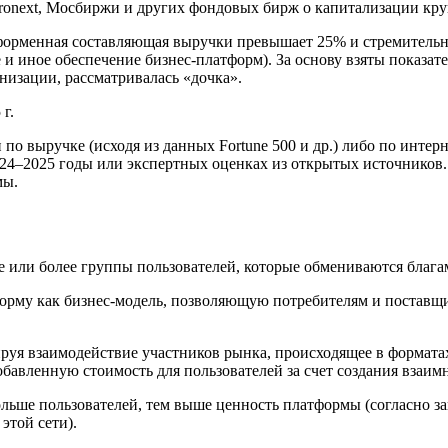
next, Мосбиржи и других фондовых бирж о капитализации кр
орменная составляющая выручки превышает 25% и стремительн
и иное обеспечение бизнес-платформ). За основу взяты показат
низации, рассматривалась «дочка».
г.
ыручке (исходя из данных Fortune 500 и др.) либо по интернет
4–2025 годы или экспертных оценках из открытых источников. Е
мы.
 или более группы пользователей, которые обмениваются блага
рму как бизнес-модель, позволяющую потребителям и поставщик
руя взаимодействие участников рынка, происходящее в формата
авленную стоимость для пользователей за счет создания взаимн
ольше пользователей, тем выше ценность платформы (согласно за
этой сети).