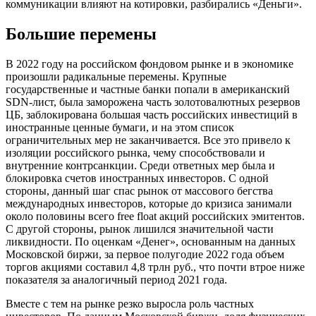
коммуникации влияют на котировки, разбирались «Деньги».
Большие перемены
В 2022 году на российском фондовом рынке и в экономике
произошли радикальные перемены. Крупные
государственные и частные банки попали в американский
SDN-лист, была заморожена часть золотовалютных резервов
ЦБ, заблокирована большая часть российских инвестиций в
иностранные ценные бумаги, и на этом список
ограничительных мер не заканчивается. Все это привело к
изоляции российского рынка, чему способствовали и
внутренние контрсанкции. Среди ответных мер была и
блокировка счетов иностранных инвесторов. С одной
стороны, данный шаг спас рынок от массового бегства
международных инвесторов, которые до кризиса занимали
около половины всего free float акций российских эмитентов.
C другой стороны, рынок лишился значительной части
ликвидности. По оценкам «Денег», основанным на данных
Московской биржи, за первое полугодие 2022 года объем
торгов акциями составил 4,8 трлн руб., что почти втрое ниже
показателя за аналогичный период 2021 года.
Вместе с тем на рынке резко выросла роль частных