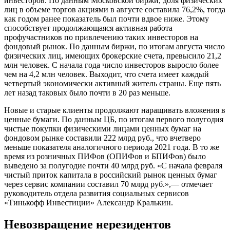
инвесторов. По данным Московской биржи, доля физических
лиц в объеме торгов акциями в августе составила 76,2%, тогда
как годом ранее показатель был почти вдвое ниже. Этому
способствует продолжающаяся активная работа
профучастников по привлечению таких инвесторов на
фондовый рынок. По данным биржи, по итогам августа число
физических лиц, имеющих брокерские счета, превысило 21,2
млн человек. С начала года число инвесторов выросло более
чем на 4,2 млн человек. Выходит, что счета имеет каждый
четвертый экономически активный житель страны. Еще пять
лет назад таковых было почти в 20 раз меньше.
Новые и старые клиенты продолжают наращивать вложения в
ценные бумаги. По данным ЦБ, по итогам первого полугодия
чистые покупки физическими лицами ценных бумаг на
фондовом рынке составили 222 млрд руб., что вчетверо
меньше показателя аналогичного периода 2021 года. В то же
время из розничных ПИФов (ОПИФов и БПИФов) было
выведено за полугодие почти 40 млрд руб. «С начала февраля
чистый приток капитала в российский рынок ценных бумаг
через сервис компании составил 70 млрд руб.»,— отмечает
руководитель отдела развития социальных сервисов
«Тинькофф Инвестиции» Александр Кралькин.
Невозвращение нерезидентов