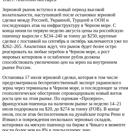
З
ерновой рынок вступил в новый период высокой
волатильности, наступившей после остановки зерновой
сделки между Россией, Украиной, Турцией и ООН и
последующих атак на инфраструктуру в Черном море. С
конца июня по первую неделю августа цены на российскую
пшеницу выросли с $234–240 за тонну до $250, крупные
сделки с поставкой на сентябрь и октябрь заключаются уже по
$262–265. Аналитики ждут, что рынок будет более остро
реагировать на любые перебои в Черном море, а рост
мировых котировок и ослабление рубля должны
способствовать увеличению цен на зерно на внутреннем
рынке России.
Остановка 17 июля зерновой сделки, которая в том числе
предусматривала беспрепятственный экспорт украинского
зерна через терминалы в Черном море, и последующее за этим
геополитическое обострение спровоцировали новый виток
роста цен на этом рынке. По оценкам «Прозерно»,
французская пшеница на наличном рынке за неделю 14–21
июля подорожала на $20, до $274 за тонну (FOB). В конце
июля, после атак беспилотников на дунайские порты Рени и
Измаил и повреждения нескольких зерновых складов,
котировки на мягкую пшеницу на бирже в Чикаго в моменте
росли более чем на 8% к предыдущему дню.