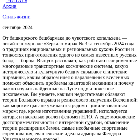
ЧИТАТЬ
Архив
Стиль жизни
сентябрь 2024
От башкирского бешбармака до чукотского копальхена —
читайте в журнале «Зеркало мира» № 3 за сентябрь 2024 года
о традициях национальных и региональных кухонь России и
тонкостях приготовления одного из самых известных русских
блюд — борща. Выпуск расскажет, как работают современные
многоразовые транспортные космические системы, какую
историческую и культурную бездну скрывают египетские
пирамиды, каким образом идея о параллельных вселенных
поможет объяснить проблемы квантовой механики и почему
важно изучать найденные на Луне воду и полезные
ископаемые. Вы узнаете, какими недостатками обладают
теории Большого взрыва и реликтового излучения Вселенной;
как морские цыгане уживаются рядом с цивилизованным
миром; где, кроме изготовления украшений, используется
янтарь; и насколько реален феномен НЛО. А еще: московские
достопримечательности с интересной судьбой, объяснение
теории расширения Земли, самые необычные спортивные
соревнования, евангельские идеалы адмирала Феодора
Ушакова и многое другое!