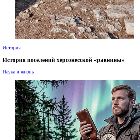
История
История поселений херсонесской «равнины»
Наука и жизнь