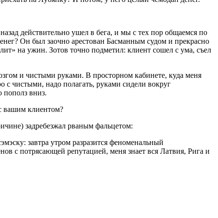
назад действительно ушел в бега, и мы с тех пор общаемся по
денег? Он был заочно арестован Басманным судом и прекрасно
лит» на ужин. Зотов точно подметил: клиент сошел с ума, съел
озгом и чистыми руками. В просторном кабинете, куда меня
о с чистыми, надо полагать, руками сидели вокруг
 пополз вниз.
 с вашим клиентом?
ричине) задребезжал рваным фальцетом:
сэмэску: завтра утром разразится феноменальный
нов с потрясающей репутацией, меня знает вся Латвия, Рига и