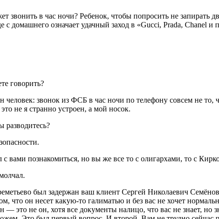
ожет звонить в час ночи? Ребенок, чтобы попросить не запирать 
е с домашнего означает удачный заход в «Gucci, Prada, Chanel 
те говорить?
 человек: звонок из ФСБ в час ночи по телефону совсем не то, ч
это не я странно устроен, а мой носок.
ы разводитесь?
зопасности.
 с вами познакомиться, но вы же все то с олигархами, то с Кир
молчал.
еметьево был задержан ваш клиент Сергей Николаевич Семёнов
м, что он несет какую-то галиматью и без вас не хочет нормальн
— это не он, хотя все документы налицо, что вас не знает, но зн
жем. Это был первый вопрос. И второй. Вам не трудно сейчас п