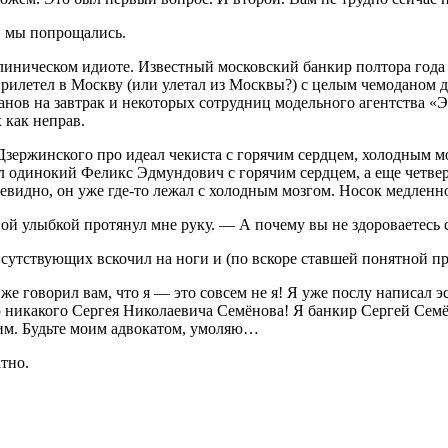
 и мы попрощались.
клиническом идиоте. Известный московский банкир полтора года 
прилетел в Москву (или улетал из Москвы?) с целым чемоданом 
анов на завтрак и некоторых сотрудниц модельного агентства «Э
 как неправ.
Дзержинского про идеал чекиста с горячим сердцем, холодным м
л одинокий Феликс Эдмундович с горячим сердцем, а еще четвер
евидно, он уже где-то лежал с холодным мозгом. Носок медленно
ой улыбкой протянул мне руку. — А почему вы не здороваетесь
рисутствующих вскочил на ноги и (по вскоре ставшей понятной п
е говорил вам, что я — это совсем не я! Я уже послу написал э
ю никакого Сергея Николаевича Семёнова! Я банкир Сергей Семё
им. Будьте моим адвокатом, умоляю…
тно.