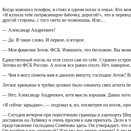
К
огда зазвонил телефон, я стоял в одном носке и очках. Кто м
«Я купила тебе потрясающую бабочку, дорогой!», что в перевод
другой стороны, с того света не позвонишь. Или…
— Александр Андреевич?
— Да. Я такое слово. И первое, и второе.
— Моя фамилия Зотов. ФСБ. Извините, что беспокою. Вы може
Единственный носок на теле сполз сам по себе. Странно устроен
Зотова из ФСБ России. А носок все равно сполз. Нет, наверное, 
— Чем я могу помочь вам в данную минуту, господин Зотов? В
Легкое хрюканье в трубке должно было означать смех агента бе
— Нет, Александр Андреевич, хотя мысль хорошая. Давно хотел
«Я сейчас зарыдаю», — подумал я, но, посмотрев на носок, про
— Сегодня вечером при пересечении границы в аэропорту Шер
доставили на Лубянку и очень просим к нам приехать. Дело в то
представление господина Семёнова здесь. Он утверждает, что он 
Он вообще у вас здоровый? Или мы его лечить начнем? А мы мо