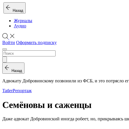
Назад
Журналы
Аудио
Войти
Оформить подписку
Назад
Адвокату Добровинскому позвонили из ФСБ, и это потрясло ег
Tatler
Репортаж
Семёновы и саженцы
Даже адвокат Добровинский иногда робеет, но, прикрываясь ш