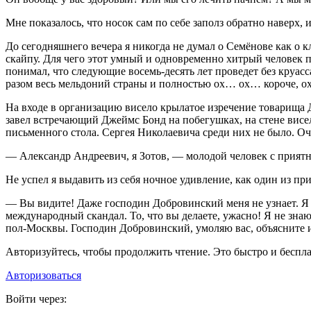
Мне показалось, что носок сам по себе заполз обратно наверх,
До сегодняшнего вечера я никогда не думал о Семёнове как о 
скайпу. Для чего этот умный и одновременно хитрый человек 
понимал, что следующие восемь-десять лет проведет без круасс
разом весь мельдоний страны и полностью ох… ох… короче, ох
На входе в организацию висело крылатое изречение товарища 
завел встречающий Джеймс Бонд на побегушках, на стене висе
письменного стола. Сергея Николаевича среди них не было. Оч
— Александр Андреевич, я Зотов, — молодой человек с приятн
Не успел я выдавить из себя ночное удивление, как один из п
— Вы видите! Даже господин Добровинский меня не узнает. Я ж
международный скандал. То, что вы делаете, ужасно! Я не зна
пол-Москвы. Господин Добровинский, умоляю вас, объясните 
Авторизуйтесь, чтобы продолжить чтение. Это быстро и беспла
Авторизоваться
Войти через: