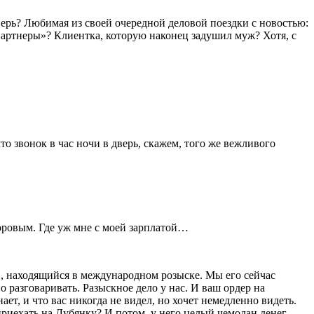
дверь? Любимая из своей очередной деловой поездки с новостью:
и партнеры»? Клиентка, которую наконец задушил муж? Хотя, с
то звонок в час ночи в дверь, скажем, того же вежливого
коровым. Где уж мне с моей зарплатой…
, находящийся в международном розыске. Мы его сейчас
о разговаривать. Разыскное дело у нас. И ваш ордер на
ает, и что вас никогда не видел, но хочет немедленно видеть.
риехать на Лубянку? И потом, у него целый чемодан денег.