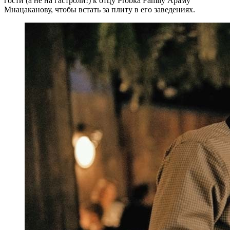
гости (а не на гастроли!) к отцу Probka Family Араму
Мнацаканову, чтобы встать за плиту в его заведениях.