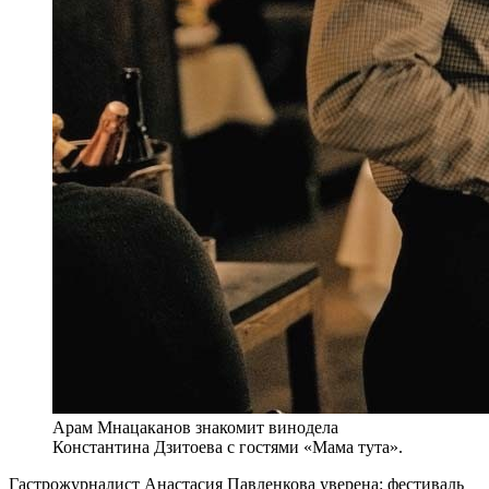
Арам Мнацаканов знакомит винодела
Константина Дзитоева с гостями «Мама тута».
Г
астрожурналист Анастасия Павленкова уверена: фестиваль