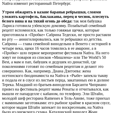
Nativa изменит ресторанный Петербург.
Утром обжарить в казане бараньи ребрышки, слоями
уложить картофель, баклажаны, перец и чеснок, плеснуть
белого вина и на тихий огонь до обеда:
так моя бабушка
Лариса готовила узбекскую домляму. Позабытый семейный
рецепт вспомнился, как только говяжьи щечки, которые
приготовила в «Пробке» Сабрина Тедески, не просто растаяли
во рту — аннигилировались, как те ребрышки из детства.
Сабрина — глава семейной винодельни в Венето с историей в
четыре века, щеки 16 часов томились в ее амароне, а в
«Пробке» шло первое мероприятие фестиваля Nativa. На него
зовут не поваров из списков «Мишлена» или The World’s 50
Best, а мам и пап, бабушек и дедушек из династий, где
поколениями готовят по семейным рецептам и делают это
совершенно. Как, например, Диана Дзитоева: жена
осетинского биодинамиста на Nativa в «Рыбе» запекла тыкву
и подала ее в соусе из листьев перца, закатанных ею в долине
Терека. Младший из братьев-виноделов Барсанти Чиприано
привез на фестиваль рецепт мамы Ренаты и отчитывался, как
вышли ее папарделле с кабаном, по телефону. Эли Штайн,
молодой шеф ресторана Ramesses в Тель-Авиве, тоже приехал
с мамиными заготовками: его рыбное храйме в красном соусе,
которое мадам Штайн запекает по воскресеньям, на Nativa
было из онежского судака. Каталонский винодел Жоан