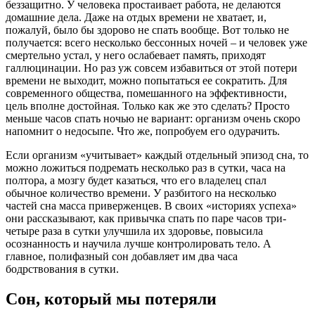
беззащитно. У человека простаивает работа, не делаются
домашние дела. Даже на отдых времени не хватает, и,
пожалуй, было бы здорово не спать вообще. Вот только не
получается: всего несколько бессонных ночей – и человек уже
смертельно устал, у него ослабевает память, приходят
галлюцинации. Но раз уж совсем избавиться от этой потери
времени не выходит, можно попытаться ее сократить. Для
современного общества, помешанного на эффективности,
цель вполне достойная. Только как же это сделать? Просто
меньше часов спать ночью не вариант: организм очень скоро
напомнит о недосыпе. Что же, попробуем его одурачить.
Если организм «учитывает» каждый отдельный эпизод сна, то
можно ложиться подремать несколько раз в сутки, часа на
полтора, а мозгу будет казаться, что его владелец спал
обычное количество времени. У разбитого на несколько
частей сна масса приверженцев. В своих «историях успеха»
они рассказывают, как привычка спать по паре часов три-
четыре раза в сутки улучшила их здоровье, повысила
осознанность и научила лучше контролировать тело. А
главное, полифазный сон добавляет им два часа
бодрствования в сутки.
Сон, который мы потеряли