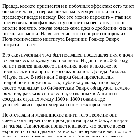
Правда, кое-кто признается и в побочных эффектах: есть тянет
больше и чаще, а первые несколько месяцев сонливость
преследует везде и всюду. Все это можно пережить – главная
претензия к полифазному сну состоит скорее в том, что не
вполне понятно, откуда взялась сама идея о дроблении сна на
несколько частей. На выяснение этого вопроса историк из
Политехнического института Виргинии Роджер Экирх
потратил 15 лет.
Его скрупулезный труд был посвящен представлениям о ночи
в человеческих культурах прошлого. Изданный в 2006 году,
он не привлек широкого внимания, пока в продаже не
появилась книга британского журналиста Дэвида Рэндалла
«Наука сна». В ней идеи Экирха были представлены
подробно и популярно. Так, публика узнала, что в ходе
своего «заплыва» по библиотекам Экирх обнаружил немало
романов, рассказов и повестей, созданных в Англии и
соседних странах между 1300 и 1800 годами, где
употреблялись фразы «первый сон» и «второй сон».
Не отставали и медицинские книги того времени: они
советовали первый сон проводить на правом боку, а второй –
на левом. Так историк пришел к выводу, что долгое время
европейцы спали дважды за ночь, с перерывом в час-полтора
между двумя и тремя часами ночи. Это время они лежали,