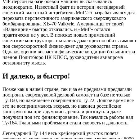
VIP-персон на базе боевой машины высказывались
неоднократно. Известный факт из истории: легендарный
советский высотный истребитель МиГ-25 разрабатывался для
перехвата перспективного американского сверхзвукового
бомбардировщика XB-70 Valkyrie. Американцы от своей
«Валькирии» быстро отказались, и «МиГ» остался
практически не у дел. В поисках новых применений
советские конструкторы пытались даже приспособить самолет
под сверхскоростной бизнес-джет для руководства страны.
Однако, оценив возраст и физические кондиции большинства
членов Политбюро ЦК КПСС, руководители авиапрома
оставили эту мысль.
И далеко, и быстро!
Позже как в нашей стране, так и за ее пределами предлагали
построить сверхзвуковой деловой самолет на базе не только
Ту-160, но даже менее совершенного Ту-22. Долгое время все
это не воспринималось всерьез, но наконец российские
конструкторы призадумались, решили рискнуть и даже
получили под это финансирование. Так начались работы над
Ту-164. Главными проблемами стали скорость и дальность.
Легендарный Ту-144 весь крейсерский участок полета
следовал на сверхзвуке, но летал недалеко, менее чем на 5000