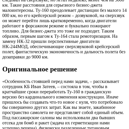
км. Такие расстояния для серьезного бизнес-джета
малоинтересны. Ту-160 преодолевает дистанции без малого 14
000 км, но его крейсерский режим – дозвуковой, на сверхзвук
он может перейти лишь кратковременно, когда двигатели
работают в форсажном режиме и буквально пожирают
топливо. Для бизнес-джета это тоже не подходит. Таким
образом, первым шагом к Ту-164 стала ремоторизация. На
замену НК-32 пришли перспективные двигатели
НК-244МОД, обеспечивающие сверхзвуковой крейсерский
полет, фантастическую экономичность и дальность полета без
дозаправки до 9000 км.
Оригинальное решение
«Особенность стоявшей перед нами задачи, – рассказывает
сотрудник КБ Иван Затеев, – состояла в том, чтобы в
кратчайшие сроки переработать Ту-160 в гражданскую
версию без кардинального изменения конструкции. Иначе
пришлось бы создавать что-то новое с нуля, что потребовало
бы совершенно других затрат. Как вы знаете, закабинное
пространство самолета не представляет собой единый объем.
Под пассажирские салоны мы использовали два бывших
отсека для бомб и ракет (задача их герметизации нами
успешно решена), физически разделенные титановым