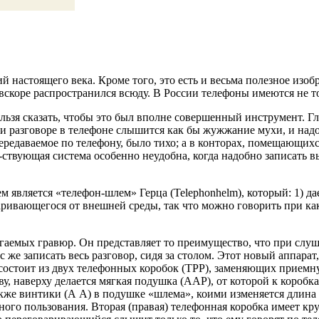
й настоящего века. Кроме того, это есть и весьма полезное изо
вскоре распространился всюду. В России телефоны имеются не то
ьзя сказать, чтобы это был вполне совершенный инструмент. Гла
ри разговоре в телефоне слышится как бы жужжание мухи, и надо
ередаваемое по телефону, было тихо; а в конторах, помещающихс
е-ствующая система особенно неудобна, когда надобно записать в
 является «телефон-шлем» Герца (Telephonhelm), который: 1) д
оваривающегося от внешней среды, так что можно говорить при 
гаемых гравюр. Он представляет то преимущество, что при слуш
же записать весь разговор, сидя за столом. Этот новый аппара
 1, состоит из двух телефонных коробок (ТРР), заменяющих при
ову, наверху делается мягкая подушка (ААР), от которой к коро
акже винтики (А А) в подушке «шлема», коими изменяется длина
го пользования. Вторая (правая) телефонная коробка имеет круг