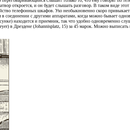
о переговаривающийся слышит только то, что ему говорят по тел
атвор откроется, и он будет слышать разговор. В таком виде эт
тройство телефонных шкафов. Ухо необыкновенно скоро привыка
в соединении с другими аппаратами, когда можно бывает одновр
унке) находится и приемник, так что удобно одновременно слуш
r) в Дрездене (Johannisplatz, 15) за 45 марок. Можно выписать