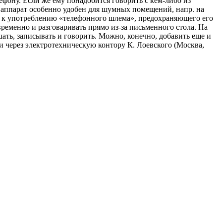
ефону. Если же ему понадобится говорить с кем-либо из
от аппарат особенно удобен для шумных помещений, напр. на
ет к употреблению «телефонного шлема», предохраняющего его
еменно и разговаривать прямо из-за письменного стола. На
ать, записывать и говорить. Можно, конечно, добавить еще и
 и через электротехническую контору К. Лоевского (Москва,