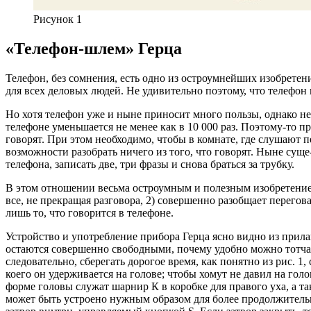
Рисунок 1
«Телефон-шлем» Герца
Телефон, без сомнения, есть одно из остроумнейших изобретени
для всех деловых людей. Не удивительно поэтому, что телефон 
Но хотя телефон уже и ныне приносит много пользы, однако нел
телефоне уменьшается не менее как в 10 000 раз. Поэтому-то п
говорят. При этом необходимо, чтобы в комнате, где слушают п
возможности разобрать ничего из того, что говорят. Ныне сущ
телефона, записать две, три фразы и снова браться за трубку.
В этом отношении весьма остроумным и полезным изобретением
все, не прекращая разговора, 2) совершенно разобщает перег
лишь то, что говорится в телефоне.
Устройство и употребление прибора Герца ясно видно из прила
остаются совершенно свободными, почему удобно можно тотчас 
следовательно, сберегать дорогое время, как понятно из рис.
коего он удерживается на голове; чтобы хомут не давил на гол
форме головы служат шарнир К в коробке для правого уха, а т
может быть устроено нужным образом для более продолжительно