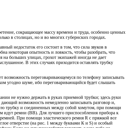
бретение, сокращающее массу времени и труда, особенно ценных
лько в столицах, но и во многих губернских городах.
вный недостаток его состоит в том, что сила звуков в
бна некоторая опытность и ловкость, чтобы разобрать, что
я на больших улицах, грохот экипажей иногда не дает
ыслушанное. В этих случаях приходится оставлять трубку
ает возможность переговаривающемуся по телефону записывать
каком угодно шуме, ибо переговаривающийся будет слышать
ании не нужно держать в руках приемной трубки; здесь руки
т, дающий возможность немедленно записывать разговор и,
емную трубку и соединенных между собой хомутом, при помощи
бкам идут ремни (ВВ). Для лучшего приспособления прибора к
 ремней. При помощи эластического ремня R с пряжкой все
лое отверстие (на рис. 1 между буквами К и S) и особый