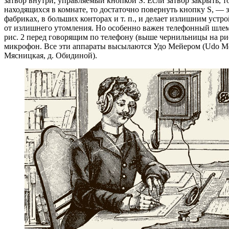
затвор внутри, управляемый кнопкой S. Если затвор закрыть, т
находящихся в комнате, то достаточно повернуть кнопку S, — з
фабриках, в больших конторах и т. п., и делает излишним ус
от излишнего утомления. Но особенно важен телефонный шлем 
рис. 2 перед говорящим по телефону (выше чернильницы на рис
микрофон. Все эти аппараты высылаются Удо Мейером (Udo Meye
Мясницкая, д. Обидиной).