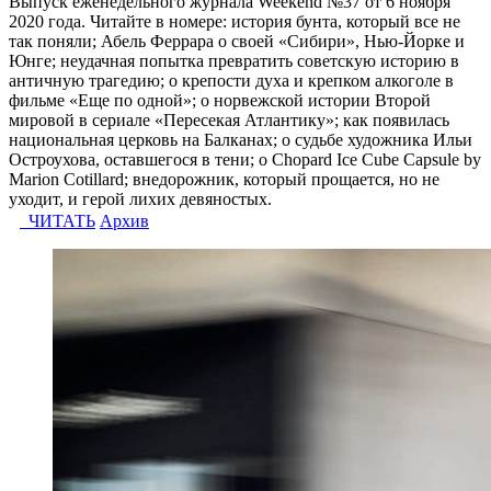
Выпуск еженедельного журнала Weekend №37 от 6 ноября
2020 года. Читайте в номере: история бунта, который все не
так поняли; Абель Феррара о своей «Сибири», Нью-Йорке и
Юнге; неудачная попытка превратить советскую историю в
античную трагедию; о крепости духа и крепком алкоголе в
фильме «Еще по одной»; о норвежской истории Второй
мировой в сериале «Пересекая Атлантику»; как появилась
национальная церковь на Балканах; о судьбе художника Ильи
Остроухова, оставшегося в тени; о Chopard Ice Cube Capsule by
Marion Cotillard; внедорожник, который прощается, но не
уходит, и герой лихих девяностых.
ЧИТАТЬ
Архив