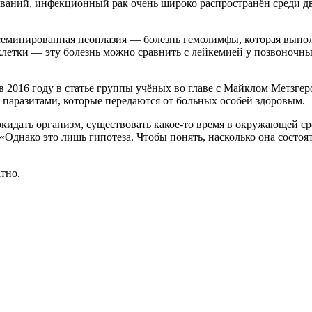
едований, инфекционный рак очень широко распространён среди 
семинированная неоплазия — болезнь гемолимфы, которая выпо
летки — эту болезнь можно сравнить с лейкемией у позвоночных
2016 году в статье группы учёных во главе с Майклом Метзгер
 паразитами, которые передаются от больных особей здоровым.
кидать организм, существовать какое-то время в окружающей ср
«Однако это лишь гипотеза. Чтобы понять, насколько она состо
тно.