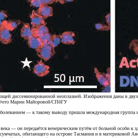
ющей диссеминированной неоплазией. Изображения даны в двух 
. Фото Марии Майоровой/СПбГУ
болеванием — к такому выводу пришла международная группа ис
 века — он передаётся венерическим путём от больной особи к 
мчатых, обитающего на острове Тасмания и в материковой Авст