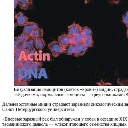
Визуализация гемоцитов (клеток «крови») мидии, страда
звёздочками, нормальные гемоциты — треугольниками
Д
альневосточные мидии страдают заразным онкологическим за
Санкт-Петербургского университета.
«Впервые заразный рак был обнаружен у собак в середине XIX
тасманийского дьявола — млекопитающего семейства хищных су