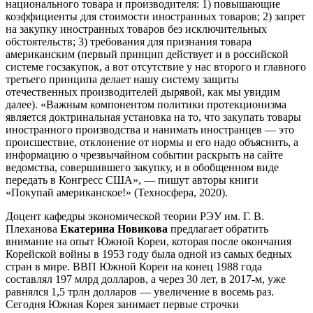
национального товара и производителя: 1) повышающие
коэффициенты для стоимости иностранных товаров; 2) запрет
на закупку иностранных товаров без исключительных
обстоятельств; 3) требования для признания товара
американским (первый принцип действует и в российской
системе госзакупок, а вот отсутствие у нас второго и главного
третьего принципа делает нашу систему защиты
отечественных производителей дырявой, как мы увидим
далее). «Важным компонентом политики протекционизма
является доктринальная установка на то, что закупать товары
иностранного производства и нанимать иностранцев — это
происшествие, отклонение от нормы и его надо объяснить, а
информацию о чрезвычайном событии раскрыть на сайте
ведомства, совершившего закупку, и в обобщенном виде
передать в Конгресс США», — пишут авторы книги
«Покупай американское!» (Техносфера, 2020).
Доцент кафедры экономической теории РЭУ им. Г. В.
Плеханова
Екатерина Новикова
предлагает обратить
внимание на опыт Южной Кореи, которая после окончания
Корейской войны в 1953 году была одной из самых бедных
стран в мире. ВВП Южной Кореи на конец 1988 года
составлял 197 млрд долларов, а через 30 лет, в 2017-м, уже
равнялся 1,5 трлн долларов — увеличение в восемь раз.
Сегодня Южная Корея занимает первые строчки