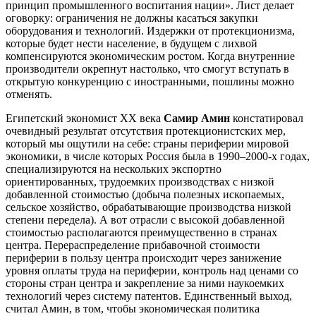
принцип промышленного воспитания нации». Лист делает
оговорку: ограничения не должны касаться закупки
оборудования и технологий. Издержки от протекционизма,
которые будет нести население, в будущем с лихвой
компенсируются экономическим ростом. Когда внутренние
производители окрепнут настолько, что смогут вступать в
открытую конкуренцию с иностранными, пошлины можно
отменять.
Египетский экономист XX века
Самир Амин
констатировал
очевидный результат отсутствия протекционистских мер,
который мы ощутили на себе: страны периферии мировой
экономики, в числе которых Россия была в 1990–2000-х годах,
специализируются на нескольких экспортно
ориентированных, трудоемких производствах с низкой
добавленной стоимостью (добыча полезных ископаемых,
сельское хозяйство, обрабатывающие производства низкой
степени передела). А вот отрасли с высокой добавленной
стоимостью располагаются преимущественно в странах
центра. Перераспределение прибавочной стоимости
периферии в пользу центра происходит через занижение
уровня оплаты труда на периферии, контроль над ценами со
стороны стран центра и закрепление за ними наукоемких
технологий через систему патентов. Единственный выход,
считал Амин, в том, чтобы экономическая политика