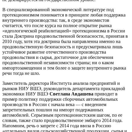
В специализированной экономической литературе под
протекционизмом понимается в принципе любая поддержка
внутреннего производства: так, в среде экономистов
считается, что после курса на полное открытие рынка
«идеологической реабилитацией» протекционизма в России
стала Доктрина продовольственной безопасности, принятая в
2010 году, хотя эта доктрина была направленна именно на
продовольственную безопасность и предусматривала лишь
устойчивое развитие отечественного производства
продовольствия и сырья, достаточное для обеспечения
продовольственной независимости страны; ни о каком
импортозамещении и тем более о защите внутреннего рынка
речи тогда не шло.
Заместитель директора Института анализа предприятий и
рынков НИУ ВШЭ, руководитель департамента прикладной
экономики НИУ ВШЭ
Светлана Авдашева
приводит в
пример политику поддержки сборочных автомобильных
производств в России с начала века — с введением
запретительных пошлин на импорт подержанных
автомобилей. Серьезным протекционистским шагом, по ее
словам, также стало продовольственное эмбарго 2014 года.
Напомним, речь о запрете с 2014 года ввоза в Россию
«отдельных видов сельскохозяйственной продукции, сырья и