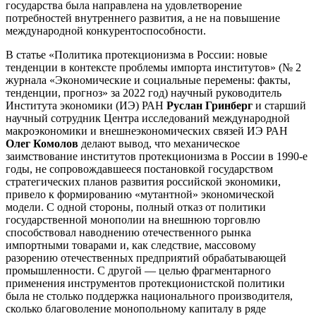
государства была направлена на удовлетворение
потребностей внутреннего развития, а не на повышение
международной конкурентоспособности.
В статье «Политика протекционизма в России: новые
тенденции в контексте проблемы импорта институтов» (№ 2
журнала «Экономические и социальные перемены: факты,
тенденции, прогноз» за 2022 год) научный руководитель
Института экономики (ИЭ) РАН
Руслан Гринберг
и старший
научный сотрудник Центра исследований международной
макроэкономики и внешнеэкономических связей ИЭ РАН
Олег Комолов
делают вывод, что механическое
заимствование институтов протекционизма в России в 1990-е
годы, не сопровождавшееся постановкой государством
стратегических планов развития российской экономики,
привело к формированию «мутантной» экономической
модели. С одной стороны, полный отказ от политики
государственной монополии на внешнюю торговлю
способствовал наводнению отечественного рынка
импортными товарами и, как следствие, массовому
разорению отечественных предприятий обрабатывающей
промышленности. С другой — целью фрагментарного
применения инструментов протекционистской политики
была не столько поддержка национального производителя,
сколько благоволение монопольному капиталу в ряде