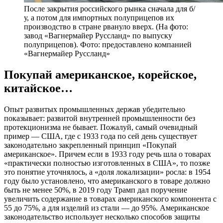
После закрытия российского рынка сначала для б/
у, а потом для импортных полуприцепов их
производство в стране рвануло вверх. (На фото:
завод «Вагнермайер Руссланд» по выпуску
полуприцепов). Фото: предоставлено компанией
«Вагнермайер Руссланд»
Покупай американское, корейское,
китайское…
Опыт развитых промышленных держав убедительно
показывает: развитой внутренней промышленности без
протекционизма не бывает. Пожалуй, самый очевидный
пример — США, где с 1933 года по сей день существует
законодательно закрепленный принцип «Покупай
американское». Причем если в 1933 году речь шла о товарах
«практически полностью изготовленных в США», то позже
это понятие уточнялось, а «доля локализации» росла: в 1954
году было установлено, что американского в товаре должно
быть не менее 50%, в 2019 году Трамп дал поручение
увеличить содержание в товарах американского компонента с
55 до 75%, а для изделий из стали — до 95%. Американское
законодательство использует несколько способов защиты