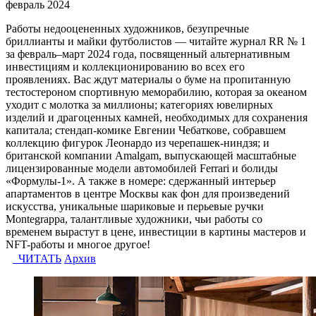
февраль 2024
Работы недооцененных художников, безупречные
бриллианты и майки футболистов — читайте журнал RR № 1
за февраль–март 2024 года, посвященный альтернативным
инвестициям и коллекционированию во всех его
проявлениях. Вас ждут материалы о буме на пропитанную
тестостероном спортивную меморабилию, которая за океаном
уходит с молотка за миллионы; категориях ювелирных
изделий и драгоценных камней, необходимых для сохранения
капитала; стендап-комике Евгении Чебаткове, собравшем
коллекцию фигурок Леонардо из черепашек-ниндзя; и
британской компании Amalgam, выпускающей масштабные
лицензированные модели автомобилей Ferrari и болиды
«Формулы-1». А также в номере: сдержанный интерьер
апартаментов в центре Москвы как фон для произведений
искусства, уникальные шариковые и перьевые ручки
Montegrappa, талантливые художники, чьи работы со
временем вырастут в цене, инвестиции в картины мастеров и
NFT-работы и многое другое!
ЧИТАТЬ
Архив