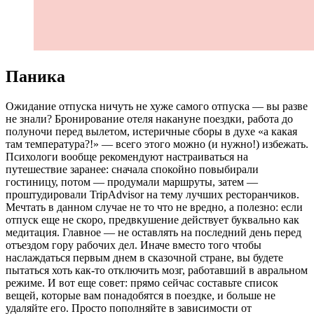
Паника
Ожидание отпуска ничуть не хуже самого отпуска — вы разве
не знали? Бронирование отеля накануне поездки, работа до
полуночи перед вылетом, истеричные сборы в духе «а какая
там температура?!» — всего этого можно (и нужно!) избежать.
Психологи вообще рекомендуют настраиваться на
путешествие заранее: сначала спокойно повыбирали
гостиницу, потом — продумали маршруты, затем —
проштудировали TripAdvisor на тему лучших ресторанчиков.
Мечтать в данном случае не то что не вредно, а полезно: если
отпуск еще не скоро, предвкушение действует буквально как
медитация. Главное — не оставлять на последний день перед
отъездом гору рабочих дел. Иначе вместо того чтобы
наслаждаться первым днем в сказочной стране, вы будете
пытаться хоть как-то отключить мозг, работавший в авральном
режиме. И вот еще совет: прямо сейчас составьте список
вещей, которые вам понадобятся в поездке, и больше не
удаляйте его. Просто пополняйте в зависимости от