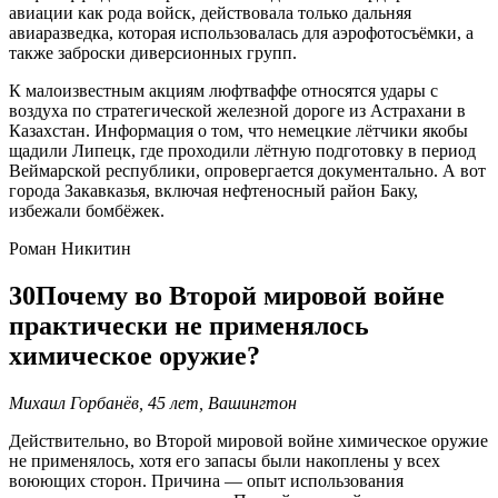
авиации как рода войск, действовала только дальняя
авиаразведка, которая использовалась для аэрофотосъёмки, а
также заброски диверсионных групп.
К малоизвестным акциям люфтваффе относятся удары с
воздуха по стратегической железной дороге из Астрахани в
Казахстан. Информация о том, что немецкие лётчики якобы
щадили Липецк, где проходили лётную подготовку в период
Веймарской республики, опровергается документально. А вот
города Закавказья, включая нефтеносный район Баку,
избежали бомбёжек.
Роман Никитин
30
Почему во Второй мировой войне
практически не применялось
химическое оружие?
Михаил Горбанёв, 45 лет, Вашингтон
Действительно, во Второй мировой войне химическое оружие
не применялось, хотя его запасы были накоплены у всех
воюющих сторон. Причина — опыт использования