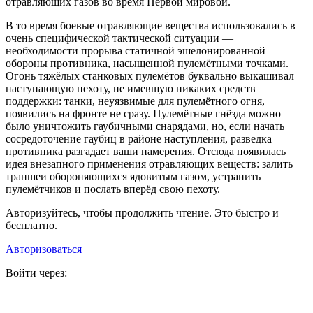
отравляющих газов во время Первой мировой.
В то время боевые отравляющие вещества использовались в
очень специфической тактической ситуации —
необходимости прорыва статичной эшелонированной
обороны противника, насыщенной пулемётными точками.
Огонь тяжёлых станковых пулемётов буквально выкашивал
наступающую пехоту, не имевшую никаких средств
поддержки: танки, неуязвимые для пулемётного огня,
появились на фронте не сразу. Пулемётные гнёзда можно
было уничтожить гаубичными снарядами, но, если начать
сосредоточение гаубиц в районе наступления, разведка
противника разгадает ваши намерения. Отсюда появилась
идея внезапного применения отравляющих веществ: залить
траншеи обороняющихся ядовитым газом, устранить
пулемётчиков и послать вперёд свою пехоту.
Авторизуйтесь, чтобы продолжить чтение. Это быстро и
бесплатно.
Авторизоваться
Войти через: