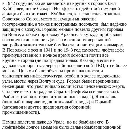
в 1942 году) целью авианалётов из крупных городов был
Куйбышев, ныне Самара. Но эффект от действий немецкой
авиации был ничтожен. Куйбышев, как «запасная столица»
Советского Союза, место эвакуации множества
госучреждений, а также иностранных посольств, был надёжно
защищён с воздуха. Гораздо меньше повезло другим городам
на Волге, а также портовому Архангельску, куда прибывали
союзнические конвои. Для его в основном деревянной
застройки зажигательные бомбы стали настоящим кошмаром.
В Поволжье с осени 1941 и по 1943 год самолёты люфтваффе
преимущественно в ночное время бомбили почти все
крупные города (не пострадала только Казань), а если не
удавалось прорваться через районы советской ПВО, то и более
мелкие. Целями были объекты промышленности и
транспортная инфраструктура, особенно железнодорожные
узлы, мосты через Волгу и суда. Города были переполнены
беженцами, что увеличивало количество человеческих жертв.
Сильнее всех пострадали Саратов (нефтебаза и авиазавод),
Рыбинск (завод катеров и топливные склады), Ярославль
(шинный и шарикоподшипниковый заводы) и Горький
(автозавод и другие предприятия оборонной
промышленности).
Немцы долетали даже до Урала, но не бомбили его. В
люфтваффе долгое время не было дальнебомбардировочной