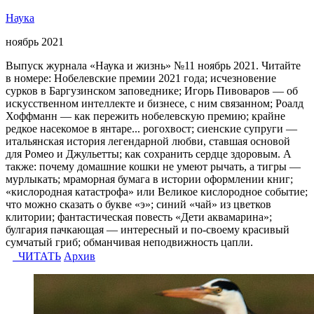
Наука
ноябрь 2021
Выпуск журнала «Наука и жизнь» №11 ноябрь 2021. Читайте
в номере: Нобелевские премии 2021 года; исчезновение
сурков в Баргузинском заповеднике; Игорь Пивоваров — об
искусственном интеллекте и бизнесе, с ним связанном; Роалд
Хоффманн — как пережить нобелевскую премию; крайне
редкое насекомое в янтаре... рогохвост; сиенские супруги —
итальянская история легендарной любви, ставшая основой
для Ромео и Джульетты; как сохранить сердце здоровым. А
также: почему домашние кошки не умеют рычать, а тигры —
мурлыкать; мраморная бумага в истории оформлении книг;
«кислородная катастрофа» или Великое кислородное событие;
что можно сказать о букве «э»; синий «чай» из цветков
клитории; фантастическая повесть «Дети аквамарина»;
булгария пачкающая — интересный и по-своему красивый
сумчатый гриб; обманчивая неподвижность цапли.
ЧИТАТЬ
Архив