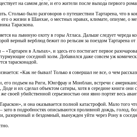
ествует на самом деле, и его жители после выхода первого роман
ать. Столько было разговоров о путешествии Тартарена, что в кон
 его о жизни в Шанхае, о местных нравах, климате, опиуме, о м
ника Тараскона.
вляется на львиную охоту в горы Атласа. Дальше следует череда
орой верный верблюд бежит по рельсам за поездом Тартарена от 
Тартарен в Альпах», и здесь его постигает первое разочаровани
штурмующие соседний холм. Добавился даже совсем уж комичес
тся тарасконадой.
ается: «Как не бывал! Только я совершал не все, о чем расска
и, его подъем на Риги, Юнгфрау и Монблан, встречи с американ
 Доде и их сделал объектом сатиры, хотя в середине книги они
 же своей убийственной серьезностью они явно портят весь ава
араскон», и она оказывается полной катастрофой. Мало того ч
зато в подробностях описываются проливной дождь, голод, боле
 разоренный и бездомный, вынужден уйти через Рону в соседний
тно.