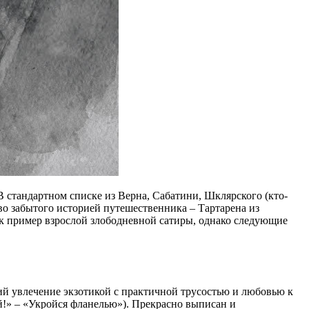
В стандартном списке из Верна, Сабатини, Шклярского (кто-
о забытого историей путешественника – Тартарена из
к пример взрослой злободневной сатиры, однако следующие
ий увлечение экзотикой с практичной трусостью и любовью к
й!» – «Укройся фланелью»). Прекрасно выписан и