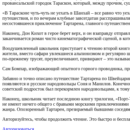
провансальский городок Тараскон, который, между прочим, сущ
«В Тарасконе чуть-чуть не уехать в Шанхай – все равно что уех
путешествия, и по вечерам клубные завсегдатаи расспрашивали
несостоявшееся приключение Тартарена, главного путешествен
Наконец, Дон Кихот в герое берет верх, и он взаправду отпра
заканчивается роман чисто кинематографической сценой, в кот
Воодушевленный школьник приступает к чтению второй книги – «
жители, вместо сафари увлекшиеся альпинизмом и регулярно 
по-прежнему трусят, преувеличивают, привирают – это называе
Сам Бомпар, изображающий опытного горного проводника, призн
Забавно и точно описано путешествие Тартарена по Швейцари
появляются и русские народовольцы Соня и Манилов. Конечно,
советский подросток был перекормлен народовольцами, к тому
Наконец, школьник читает последнюю книгу трилогии, «Порт-Т
не имеют ничего общего с бравыми морскими приключениями – 
жанра. Опозоренный Тартарен, презираемый бывшими соседями,
Авторизуйтесь, чтобы продолжить чтение. Это быстро и беспла
Авторизоваться