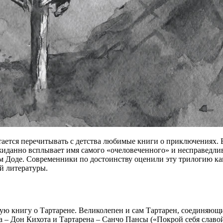
стается перечитывать с детства любимые книги о приключениях. 
жиданно всплывает имя самого «очеловеченного» и несправедлив
ом Доде. Современники по достоинству оценили эту трилогию ка
й литературы.
вую книгу о Тартарене. Великолепен и сам Тартарен, соединяющ
а – Дон Кихота и Тартарена – Санчо Пансы («Покрой себя славо