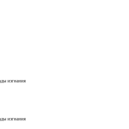
сады изгнания
сады изгнания