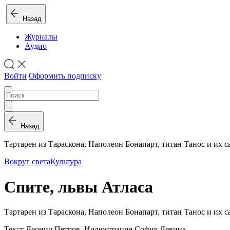
Назад
Журналы
Аудио
Войти
Оформить подписку
Назад
Тартарен из Тараскона, Наполеон Бонапарт, титан Танос и их 
Вокруг света
Культура
Спите, львы Атласа
Тартарен из Тараскона, Наполеон Бонапарт, титан Танос и их 
Текст Леонид Петров. Иллюстрация София Левина