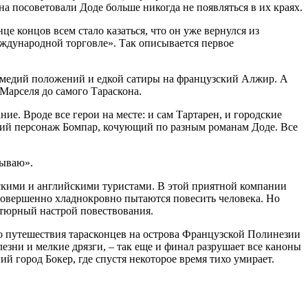
а посоветовали Доде больше никогда не появляться в их краях.
це концов всем стало казаться, что он уже вернулся из
еждународной торговле». Так описывается первое
 комедий положений и едкой сатиры на французский Алжир. А
Марселя до самого Тараскона.
е. Вроде все герои на месте: и сам Тартарен, и городские
кий персонаж Бомпар, кочующий по разным романам Доде. Все
зываю».
скими и английскими туристами. В этой приятной компании
 совершенно хладнокровно пытаются повесить человека. Но
нтюрный настрой повествования.
то путешествия тарасконцев на острова Французской Полинезии
зни и мелкие дрязги, – так еще и финал разрушает все каноны
 город Бокер, где спустя некоторое время тихо умирает.