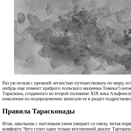
Р
аз уж нельзя с прежней легкостью путешествовать по миру, о
нибудь еще помнит храброго польского мальчика Томека?) нео
Тараскона, созданного во второй половине XIX века Альфонс
поколения по недоразумению записали ее в раздел подростково
Правила Тарасконады
Итак, школьник с пытливым умом умирает со смеху, читая пер
комфорту. Чего стоит один только внутренний диалог Тартарен