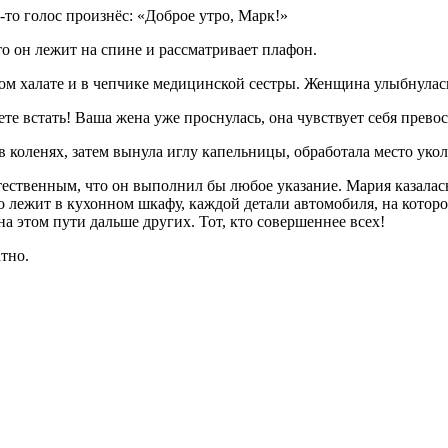
й-то голос произнёс: «Доброе утро, Марк!»
то он лежит на спине и рассматривает плафон.
ом халате и в чепчике медицинской сестры. Женщина улыбнулас
е встать! Ваша жена уже проснулась, она чувствует себя превос
в коленях, затем вынула иглу капельницы, обработала место уко
стественным, что он выполнил бы любое указание. Мария казала
 лежит в кухонном шкафу, каждой детали автомобиля, на котором
а этом пути дальше других. Тот, кто совершеннее всех!
тно.