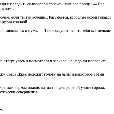
едил: поладить со взрослой собакой намного проще! — Ева
 в доме.
ем, если ты так хочешь... Разумеется, взрослые особи гораздо
крутил головой.
но вглядываясь в мужа. — Такое ощущение, что тебя всё меньше
 отвернулась и посмотрела в зеркало: не надо ли поправить
оску. Тогда Джек положит голову на лапы и некоторое время
крытым верхом плавно катил по центральной улице города.
ктически совершенна.
».