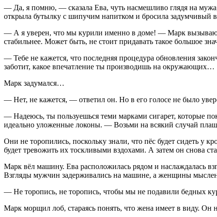
— Да, я помню, — сказала Ева, чуть насмешливо глядя на муж
открыла бутылку с шипучим напитком и бросила задумчивый взг
— А я уверен, что мы курили именно в доме! — Марк вызывающе 
стабильнее. Может быть, не стоит придавать такое большое зн
— Тебе не кажется, что последняя процедура обновления закон
заботит, какое впечатление ты производишь на окружающих…
Марк задумался…
— Нет, не кажется, — ответил он. Но в его голосе не было уве
— Надеюсь, ты пользуешься теми марками сигарет, которые пок
идеально уложенные локоны. — Возьми на всякий случай пла
Они не торопились, поскольку знали, что пёс будет сидеть у к
будет тревожить их тоскливыми вздохами. А затем он снова ста
Марк вёл машину. Ева расположилась рядом и наслаждалась вз
Взгляды мужчин задерживались на машине, а женщины мысленн
— Не торопись, не торопись, чтобы мы не подавили бедных кур
Марк морщил лоб, стараясь понять, что жена имеет в виду. Он н