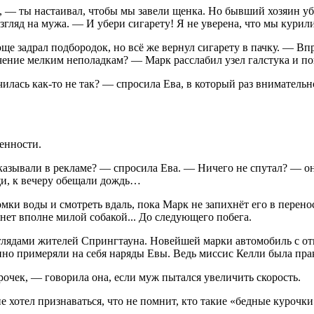
а, — ты настаивал, чтобы мы завели щенка. Но бывший хозяин уб
ляд на мужа. — И убери сигарету! Я не уверена, что мы курили
задрал подбородок, но всё же вернул сигарету в пачку. — Впроч
ачение мелким неполадкам? — Марк расслабил узел галстука и по
чилась как-то не так? — спросила Ева, в который раз вниматель
ренности.
азывали в рекламе? — спросила Ева. — Ничего не спутал? — она
щи, к вечеру обещали дождь…
ромки воды и смотреть вдаль, пока Марк не запихнёт его в перен
нет вполне милой собакой... До следующего побега.
глядами жителей Спрингтауна. Новейшей марки автомобиль с от
о примеряли на себя наряды Евы. Ведь миссис Келли была пра
очек, — говорила она, если муж пытался увеличить скорость.
е хотел признаваться, что не помнит, кто такие «бедные курочки