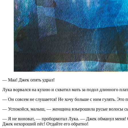
— М
аа! Джек опять удрал!
Лука ворвался на кухню и схватил мать за подол длинного плат
— Он совсем не слушается! Не хочу больше с ним гулять. Это п
— Успокойся, малыш, — женщина взъерошила русые волосы сына
— Я не виноват, — пробормотал Лука. — Джек обманул меня! Сна
Джек нехороший пёс! Отдайте его обратно!