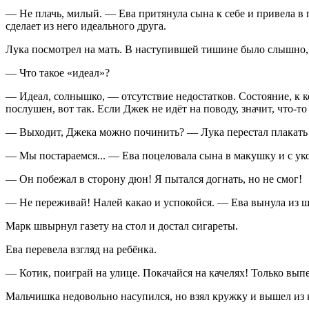
— Не плачь, милый. — Ева притянула сына к себе и привела в 
сделает из него идеального друга.
Лука посмотрел на мать. В наступившей тишине было слышно, 
— Что такое «идеал»?
— Идеал, солнышко, — отсутствие недостатков. Состояние, к к
послушен, вот так. Если Джек не идёт на поводу, значит, что-то
— Выходит, Джека можно починить? — Лука перестал плакать и
— Мы постараемся... — Ева поцеловала сына в макушку и с ук
— Он побежал в сторону дюн! Я пытался догнать, но не смог!
— Не переживай! Налей какао и успокойся. — Ева вынула из 
Марк швырнул газету на стол и достал сигареты.
Ева перевела взгляд на ребёнка.
— Котик, поиграй на улице. Покачайся на качелях! Только выпе
Мальчишка недовольно насупился, но взял кружку и вышел из 