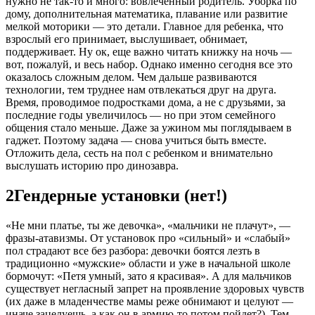
нужно не так-то и много: вовлеченный родитель. Уборка по
дому, дополнительная математика, плавание или развитие
мелкой моторики — это детали. Главное для ребенка, что
взрослый его принимает, выслушивает, обнимает,
поддерживает. Ну ок, еще важно читать книжку на ночь —
вот, пожалуй, и весь набор. Однако именно сегодня все это
оказалось сложным делом. Чем дальше развиваются
технологии, тем труднее нам отвлекаться друг на друга.
Время, проводимое подростками дома, а не с друзьями, за
последние годы увеличилось — но при этом семейного
общения стало меньше. Даже за ужином мы поглядываем в
гаджет. Поэтому задача — снова учиться быть вместе.
Отложить дела, сесть на пол с ребенком и внимательно
выслушать историю про динозавра.
2
Гендерные установки (нет!)
«Не мни платье, ты же девочка», «мальчики не плачут», —
фразы-атавизмы. От установок про «сильный» и «слабый»
пол страдают все без разбора: девочки боятся лезть в
традиционно «мужские» области и уже в начальной школе
бормочут: «Петя умный, зато я красивая». А для мальчиков
существует негласный запрет на проявление здоровых чувств
(их даже в младенчестве мамы реже обнимают и целуют —
иначе зацелуешь, а как он в армию-то потом пойдет?). Тем