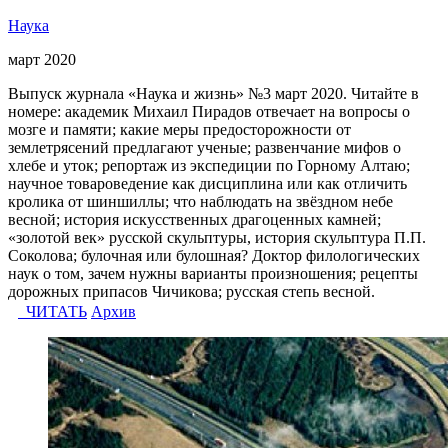
Наука
март 2020
Выпуск журнала «Наука и жизнь» №3 март 2020. Читайте в
номере: академик Михаил Пирадов отвечает на вопросы о
мозге и памяти; какие меры предосторожности от
землетрясений предлагают ученые; развенчание мифов о
хлебе и уток; репортаж из экспедиции по Горному Алтаю;
научное товароведение как дисциплина или как отличить
кролика от шиншиллы; что наблюдать на звёздном небе
весной; история искусственных драгоценных камней;
«золотой век» русской скульптуры, история скульптура П.П.
Соколова; булочная или булошная? Доктор филологических
наук о том, зачем нужны варианты произношения; рецепты
дорожных припасов Чичикова; русская степь весной.
ЧИТАТЬ
Архив