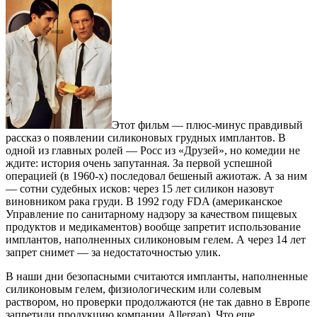
Этот фильм — плюс-минус правдивый
рассказ о появлении силиконовых грудных имплантов. В
одной из главных ролей — Росс из «Друзей», но комедии не
ждите: история очень запутанная. За первой успешной
операцией (в 1960‑х) последовал бешеный ажиотаж. А за ним
— сотни судебных исков: через 15 лет силикон назовут
виновником рака груди. В 1992 году FDA (американское
Управление по санитарному надзору за качеством пищевых
продуктов и медикаментов) вообще запретит использование
имплантов, наполненных силиконовым гелем. А через 14 лет
запрет снимет — за недостаточностью улик.
В наши дни безопасными считаются импланты, наполненные
силиконовым гелем, физиологическим или солевым
раствором, но проверки продолжаются (не так давно в Европе
запретили продукцию компании Allergan). Что еще