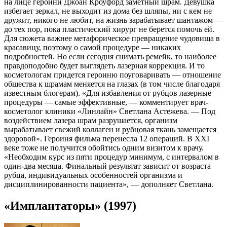
на лице героини Джоан Кроуфорд заметный шрам. Девушка
избегает зеркал, не выходит из дома без шляпы, ни с кем не
дружит, никого не любит, на жизнь зарабатывает шантажом —
до тех пор, пока пластический хирург не берется помочь ей.
Для сюжета важнее метафорическое превращение чудовища в
красавицу, поэтому о самой процедуре — никаких
подробностей. Но если сегодня снимать ремейк, то наиболее
правдоподобно будет выглядеть лазерная коррекция. И то
косметологам придется героиню поуговаривать — отношение
общества к шрамам меняется на глазах (в том числе благодаря
известным блогерам). «Для избавления от рубцов лазерные
процедуры — самые эффективные, — комментирует врач-
косметолог клиники «Линлайн» Светлана Астежева. — Под
воздействием лазера шрам разрушается, организм
вырабатывает свежий коллаген и рубцовая ткань замещается
здоровой». Героиня фильма перенесла 12 операций. В XXI
веке тоже не получится обойтись одним визитом к врачу.
«Необходим курс из пяти процедур минимум, с интервалом в
один-два месяца. Финальный результат зависит от возраста
рубца, индивидуальных особенностей организма и
дисциплинированности пациента», — дополняет Светлана.
«Имплантаторы» (1997)