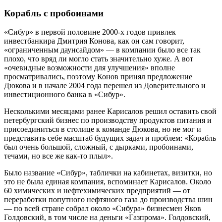
Корабль с пробоинами
«Сибур» в первой половине 2000-х годов привлек
инвестбанкира Дмитрия Конова, как он сам говорит,
«ограниченным даунсайдом» — в компании было все так
плохо, что вряд ли могло стать значительно хуже. А вот
«очевидные возможности для улучшения» вполне
просматривались, поэтому Конов принял предложение
Дюкова и в начале 2004 года перешел из Доверительного и
инвестиционного банка в «Сибур».
Несколькими месяцами ранее Карисалов решил оставить свой
петербургский бизнес по производству продуктов питания и
присоединиться в столице к команде Дюкова, но не мог и
представить себе масштаб будущих задач и проблем: «Корабль
был очень большой, сложный, с дырками, пробоинами,
течами, но все же как-то плыл».
Было название «Сибур», таблички на кабинетах, визитки, но
это не была единая компания, вспоминает Карисалов. Около
60 химических и нефтехимических предприятий — от
переработки попутного нефтяного газа до производства шин
— по всей стране собрал около «Сибура» бизнесмен Яков
Голдовский, в том числе на деньги «Газпрома». Голдовский,