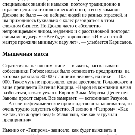
специальных знаний и навыков, поэтому традиционно в
отрасли ценился технологический опыт, а его у команды
Дюкова не было — он набирал людей из разных отраслей, и
им приходилось буквально с колес разбираться в этом
сложном бизнесе. Но Дюков часто с абсолютно
непроницаемым лицом, медленно и с расстановкой повторял
своим менеджерам: «Все будет хорошооо». «И мы на этой
мантре прожили минимум пару лет», — улыбается Карисалов.
Мышечная масса
Стратегия на начальном этапе — выжить, рассказывают
собеседники Forbes: нельзя было остановить предприятия, на
которых работало 80 000 с лишним человек, на пике — 103
000. Такое чуть не произошло, когда арестовали Голдовского и
вице-президента Евгения Кощица. «Народ из компании начал
разбегаться, кто-то уехал в Европу. Зима. Морозы. Денег нет.
Заводы просят сырья. Все замерзает, — вспоминает Разумов.
— А если нефтехимическое производство останавливается, то
очень трудно запустить обратно. Я звоню в «Газпром»: «Как
же так, это ж будет беда!» Услышали, кое-как загрузили
предприятия».
Именно от «Газпрома» зависело, как будет выживать и