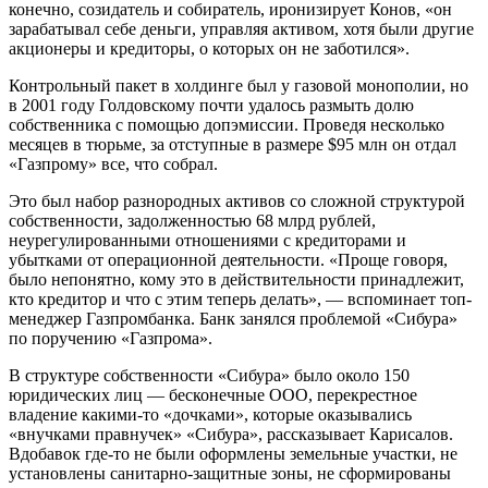
конечно, созидатель и собиратель, иронизирует Конов, «он
зарабатывал себе деньги, управляя активом, хотя были другие
акционеры и кредиторы, о которых он не заботился».
Контрольный пакет в холдинге был у газовой монополии, но
в 2001 году Голдовскому почти удалось размыть долю
собственника с помощью допэмиссии. Проведя несколько
месяцев в тюрьме, за отступные в размере $95 млн он отдал
«Газпрому» все, что собрал.
Это был набор разнородных активов со сложной структурой
собственности, задолженностью 68 млрд рублей,
неурегулированными отношениями с кредиторами и
убытками от операционной деятельности. «Проще говоря,
было непонятно, кому это в действительности принадлежит,
кто кредитор и что с этим теперь делать», — вспоминает топ-
менеджер Газпромбанка. Банк занялся проблемой «Сибура»
по поручению «Газпрома».
В структуре собственности «Сибура» было около 150
юридических лиц — бесконечные ООО, перекрестное
владение какими-то «дочками», которые оказывались
«внучками правнучек» «Сибура», рассказывает Карисалов.
Вдобавок где-то не были оформлены земельные участки, не
установлены санитарно-защитные зоны, не сформированы