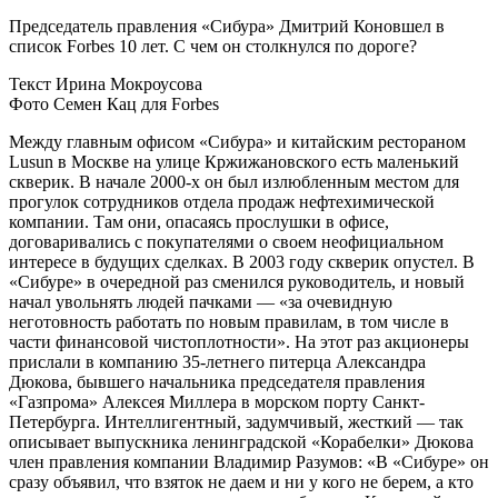
Председатель правления «Сибура» Дмитрий Коновшел в
список Forbes 10 лет. С чем он столкнулся по дороге?
Текст Ирина Мокроусова
Фото Семен Кац для Forbes
Между главным офисом «Сибура» и китайским рестораном
Lusun в Москве на улице Кржижановского есть маленький
скверик. В начале 2000-х он был излюбленным местом для
прогулок сотрудников отдела продаж нефтехимической
компании. Там они, опасаясь прослушки в офисе,
договаривались с покупателями о своем неофициальном
интересе в будущих сделках. В 2003 году скверик опустел. В
«Сибуре» в очередной раз сменился руководитель, и новый
начал увольнять людей пачками — «за очевидную
неготовность работать по новым правилам, в том числе в
части финансовой чистоплотности». На этот раз акционеры
прислали в компанию 35-летнего питерца Александра
Дюкова, бывшего начальника председателя правления
«Газпрома» Алексея Миллера в морском порту Санкт-
Петербурга. Интеллигентный, задумчивый, жесткий — так
описывает выпускника ленинградской «Корабелки» Дюкова
член правления компании Владимир Разумов: «В «Сибуре» он
сразу объявил, что взяток не даем и ни у кого не берем, а кто