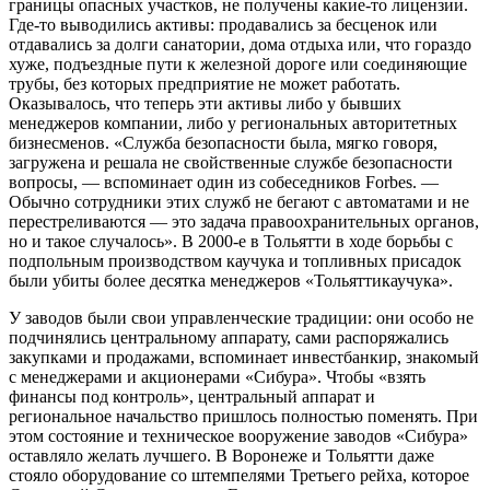
границы опасных участков, не получены какие-то лицензии.
Где-то выводились активы: продавались за бесценок или
отдавались за долги санатории, дома отдыха или, что гораздо
хуже, подъездные пути к железной дороге или соединяющие
трубы, без которых предприятие не может работать.
Оказывалось, что теперь эти активы либо у бывших
менеджеров компании, либо у региональных авторитетных
бизнесменов. «Служба безопасности была, мягко говоря,
загружена и решала не свойственные службе безопасности
вопросы, — вспоминает один из собеседников Forbes. —
Обычно сотрудники этих служб не бегают с автоматами и не
перестреливаются — это задача правоохранительных органов,
но и такое случалось». В 2000-е в Тольятти в ходе борьбы с
подпольным производством каучука и топливных присадок
были убиты более десятка менеджеров «Тольяттикаучука».
У заводов были свои управленческие традиции: они особо не
подчинялись центральному аппарату, сами распоряжались
закупками и продажами, вспоминает инвестбанкир, знакомый
с менеджерами и акционерами «Сибура». Чтобы «взять
финансы под контроль», центральный аппарат и
региональное начальство пришлось полностью поменять. При
этом состояние и техническое вооружение заводов «Сибура»
оставляло желать лучшего. В Воронеже и Тольятти даже
стояло оборудование со штемпелями Третьего рейха, которое