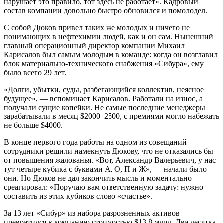
нарушает это правило, тот здесь не работает». Кадровый
состав компании довольно быстро обновился и помолодел.
С собой Дюков привел таких же молодых и ничего не
понимающих в нефтехимии людей, как и он сам. Нынешний
главный операционный директор компании Михаил
Карисалов был самым молодым в команде: когда он возглавил
блок материально-технического снабжения «Сибура», ему
было всего 29 лет.
«Долги, убытки, суды, разбегающийся коллектив, неясное
будущее», — вспоминает Карисалов. Работали на износ, а
получали сущие копейки. Не самые последние менеджеры
зарабатывали в месяц $2000–2500, с премиями могло набежать
не больше $4000.
В конце первого года работы на одном из совещаний
сотрудники решили намекнуть Дюкову, что не отказались бы
от повышения жалованья. «Вот, Александр Валерьевич, у нас
тут четыре кубика с буквами А, О, П и Ж», — начали было
они. Но Дюков не дал закончить мысль и моментально
среагировал: «Поручаю вам ответственную задачу: нужно
составить из этих кубиков слово «счастье».
За 13 лет «Сибур» из набора разрозненных активов
превратился в компанию стоимостью $13,8 млрд. Два десятка