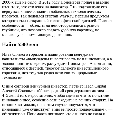
2000-х еще не было. В 2012 году Пономарев попал в аварию
из-за того, что отвлекся на навигатор. Это подтолкнуло его
вернуться к идее создания глобальных технологических
проектов. Так появился стартап WayRay, первым продуктом
которого стал наэкранный голографический дисплей. Главная
особенность — объекты на нем отображались с разной
глубиной, что позволяло создать удобную картинку, не
мешающую, а помогающую движению.
Найти $500 млн
Из-за близкого горизонта планирования венчурные
капиталисты «вынуждены инвестировать не в инновации, а в
эволюционные модели», рассуждает Пономарев. А компании,
относящиеся к deeptech, требуют далекого инвестиционного
горизонта, поэтому так редко появляются прорывные
технологии.
С ним согласен венчурный инвестор, партнер iTech Capital
Алексей Соловьев. «У нас средний срок держания актива —
4–5 лет. Этого недостаточно, чтобы сделать что-то поистине
инновационное, особенно если входить на ранних стадиях. На
поздних возможно, но в этом случае получается, что
инновация уже существует, а мы ее просто поддерживаем», —
объясняет он. Пономарев признает, что единого подхода к