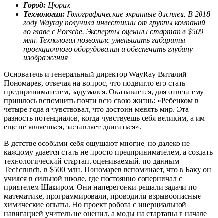
Город:
Цюрих
Технология:
Голографические экранные дисплеи. В 2018
году Wayray получила инвестиции от группы компаний
во главе с Porsche. Эксперты оценили стартап в $500
млн. Технология позволила уменьшить габариты
проекционного оборудования и обеспечить глубину
изображения
Основатель и генеральный директор WayRay Виталий
Пономарев, отвечая на вопрос, что подвигло его стать
предпринимателем, задумался. Оказывается, для ответа ему
пришлось вспомнить почти всю свою жизнь: «Ребенком в
четыре года я чувствовал, что достоин менять мир. Эта
разность потенциалов, когда чувствуешь себя великим, а им
еще не являешься, заставляет двигаться».
В детстве особыми себя ощущают многие, но далеко не
каждому удается стать не просто предпринимателем, а создать
технологический стартап, оцениваемый, по данным
Techcrunch, в $500 млн. Пономарев вспоминает, что в Баку он
учился в сильной школе, где постоянно соперничал с
приятелем Шакиром. Они наперегонки решали задачи по
математике, программировали, проводили взрывоопасные
химические опыты. Но проект робота с инерциальной
навигацией учитель не оценил, а моды на стартапы в начале