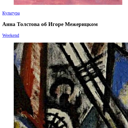
Культура
Анна Толстова об Игоре Межерицком
Weekend