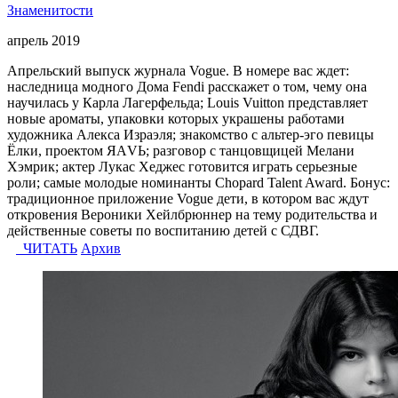
Знаменитости
апрель 2019
Апрельский выпуск журнала Vogue. В номере вас ждет:
наследница модного Дома Fendi расскажет о том, чему она
научилась у Карла Лагерфельда; Louis Vuitton представляет
новые ароматы, упаковки которых украшены работами
художника Алекса Израэля; знакомство с альтер-эго певицы
Ёлки, проектом ЯАVЬ; разговор с танцовщицей Мелани
Хэмрик; актер Лукас Хеджес готовится играть серьезные
роли; самые молодые номинанты Chopard Talent Award. Бонус:
традиционное приложение Vogue дети, в котором вас ждут
откровения Вероники Хейлбрюннер на тему родительства и
действенные советы по воспитанию детей с СДВГ.
ЧИТАТЬ
Архив