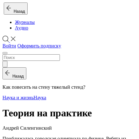
Назад
Журналы
Аудио
Войти
Оформить подписку
Назад
Как повесить на стену тяжелый стенд?
Наука и жизнь
Наука
Теория на практике
Андрей Силенгинский
П
риближалась городская олимпиада по физике. Ребята из