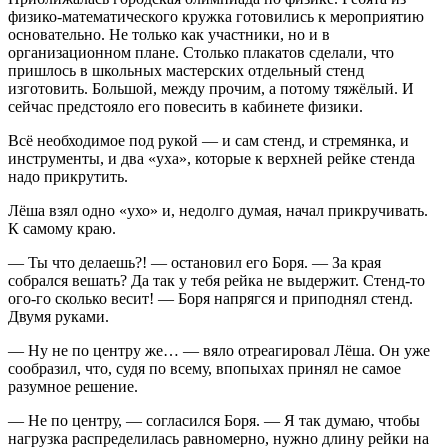
физико-математического кружка готовились к мероприятию
основательно. Не только как участники, но и в
организационном плане. Столько плакатов сделали, что
пришлось в школьных мастерских отдельный стенд
изготовить. Большой, между прочим, а потому тяжёлый. И
сейчас предстояло его повесить в кабинете физики.
Всё необходимое под рукой — и сам стенд, и стремянка, и
инструменты, и два «уха», которые к верхней рейке стенда
надо прикрутить.
Лёша взял одно «ухо» и, недолго думая, начал прикручивать.
К самому краю.
— Ты что делаешь?! — остановил его Боря. — За края
собрался вешать? Да так у тебя рейка не выдержит. Стенд-то
ого-го сколько весит! — Боря напрягся и приподнял стенд.
Двумя руками.
— Ну не по центру же… — вяло отреагировал Лёша. Он уже
сообразил, что, судя по всему, впопыхах принял не самое
разумное решение.
— Не по центру, — согласился Боря. — Я так думаю, чтобы
нагрузка распределилась равномерно, нужно длину рейки на