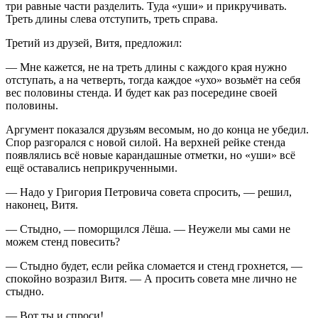
три равные части разделить. Туда «уши» и прикручивать.
Треть длины слева отступить, треть справа.
Третий из друзей, Витя, предложил:
— Мне кажется, не на треть длины с каждого края нужно
отступать, а на четверть, тогда каждое «ухо» возьмёт на себя
вес половины стенда. И будет как раз посередине своей
половины.
Аргумент показался друзьям весомым, но до конца не убедил.
Спор разгорался с новой силой. На верхней рейке стенда
появлялись всё новые карандашные отметки, но «уши» всё
ещё оставались неприкрученными.
— Надо у Григория Петровича совета спросить, — решил,
наконец, Витя.
— Стыдно, — поморщился Лёша. — Неужели мы сами не
можем стенд повесить?
— Стыдно будет, если рейка сломается и стенд грохнется, —
спокойно возразил Витя. — А просить совета мне лично не
стыдно.
— Вот ты и спроси!