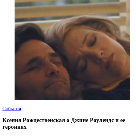
События
Ксения Рождественская о Джине Роулендс и ее
героинях