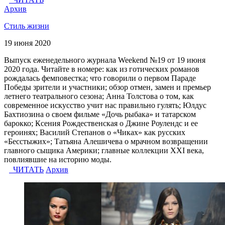
Архив
Стиль жизни
19 июня 2020
Выпуск еженедельного журнала Weekend №19 от 19 июня
2020 года. Читайте в номере: как из готических романов
рождалась фемповестка; что говорили о первом Параде
Победы зрители и участники; обзор отмен, замен и премьер
летнего театрального сезона; Анна Толстова о том, как
современное искусство учит нас правильно гулять; Юлдус
Бахтиозина о своем фильме «Дочь рыбака» и татарском
барокко; Ксения Рождественская о Джине Роулендс и ее
героинях; Василий Степанов о «Чиках» как русских
«Бесстыжих»; Татьяна Алешичева о мрачном возвращении
главного сыщика Америки; главные коллекции XXI века,
повлиявшие на историю моды.
ЧИТАТЬ
Архив