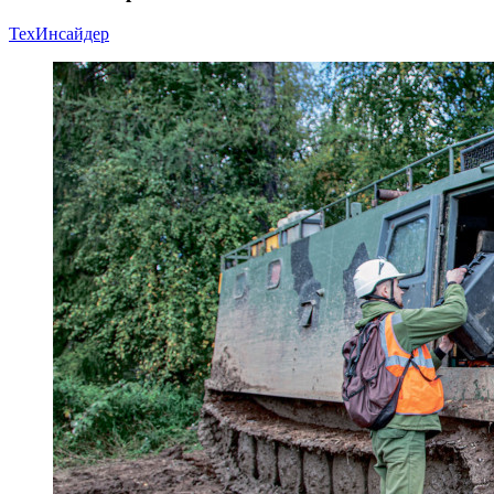
ТехИнсайдер