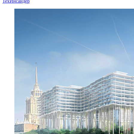
ТехИнсайдер