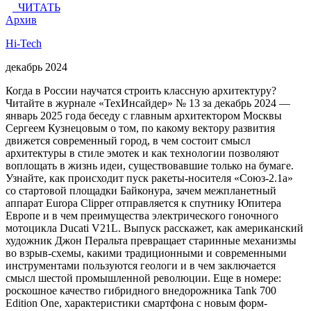
ЧИТАТЬ
Архив
Hi-Tech
декабрь 2024
Когда в России научатся строить классную архитектуру?
Читайте в журнале «ТехИнсайдер» № 13 за декабрь 2024 —
январь 2025 года беседу с главным архитектором Москвы
Сергеем Кузнецовым о том, по какому вектору развития
движется современный город, в чем состоит смысл
архитектуры в стиле эмотек и как технологии позволяют
воплощать в жизнь идеи, существовавшие только на бумаге.
Узнайте, как происходит пуск ракеты-носителя «Союз-2.1а»
со стартовой площадки Байконура, зачем межпланетный
аппарат Europa Clipper отправляется к спутнику Юпитера
Европе и в чем преимущества электрического гоночного
мотоцикла Ducati V21L. Выпуск расскажет, как американский
художник Джон Перальта превращает старинные механизмы
во взрыв-схемы, какими традиционными и современными
инструментами пользуются геологи и в чем заключается
смысл шестой промышленной революции. Еще в номере:
роскошное качество гибридного внедорожника Tank 700
Edition One, характеристики смартфона с новым форм-