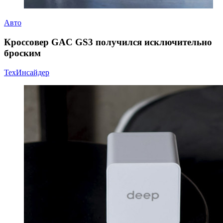
Авто
Кроссовер GAC GS3 получился исключительно
броским
ТехИнсайдер