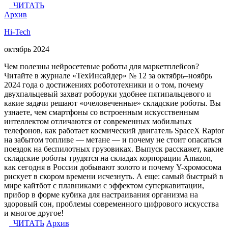
ЧИТАТЬ
Архив
Hi-Tech
октябрь 2024
Чем полезны нейросетевые роботы для маркетплейсов?
Читайте в журнале «ТехИнсайдер» № 12 за октябрь–ноябрь
2024 года о достижениях робототехники и о том, почему
двухпальцевый захват роборуки удобнее пятипальцевого и
какие задачи решают «очеловеченные» складские роботы. Вы
узнаете, чем смартфоны со встроенным искусственным
интеллектом отличаются от современных мобильных
телефонов, как работает космический двигатель SpaceX Raptor
на забытом топливе — метане — и почему не стоит опасаться
поездок на беспилотных грузовиках. Выпуск расскажет, какие
складские роботы трудятся на складах корпорации Amazon,
как сегодня в России добывают золото и почему Y-хромосома
рискует в скором времени исчезнуть. А еще: самый быстрый в
мире кайтбот с плавниками с эффектом суперкавитации,
прибор в форме кубика для настраивания организма на
здоровый сон, проблемы современного цифрового искусства
и многое другое!
ЧИТАТЬ
Архив