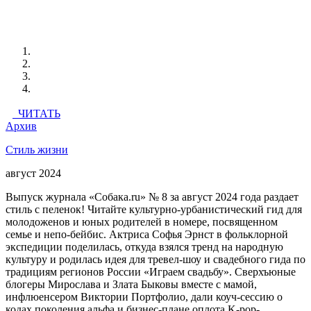
ЧИТАТЬ
Архив
Стиль жизни
август 2024
Выпуск журнала «Собака.ru» № 8 за август 2024 года раздает
стиль с пеленок! Читайте культурно-урбанистический гид для
молодоженов и юных родителей в номере, посвященном
семье и непо-бейбис. Актриса Софья Эрнст в фольклорной
экспедиции поделилась, откуда взялся тренд на народную
культуру и родилась идея для тревел-шоу и свадебного гида по
традициям регионов России «Играем свадьбу». Сверхъюные
блогеры Мирослава и Злата Быковы вместе с мамой,
инфлюенсером Виктории Портфолио, дали коуч-сессию о
кодах поколения альфа и бизнес-плане оплота K-pop-