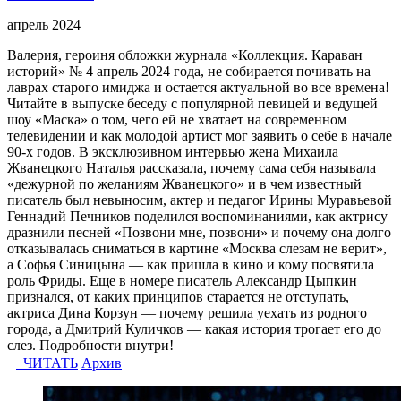
апрель 2024
Валерия, героиня обложки журнала «Коллекция. Караван
историй» № 4 апрель 2024 года, не собирается почивать на
лаврах старого имиджа и остается актуальной во все времена!
Читайте в выпуске беседу с популярной певицей и ведущей
шоу «Маска» о том, чего ей не хватает на современном
телевидении и как молодой артист мог заявить о себе в начале
90-х годов. В эксклюзивном интервью жена Михаила
Жванецкого Наталья рассказала, почему сама себя называла
«дежурной по желаниям Жванецкого» и в чем известный
писатель был невыносим, актер и педагог Ирины Муравьевой
Геннадий Печников поделился воспоминаниями, как актрису
дразнили песней «Позвони мне, позвони» и почему она долго
отказывалась сниматься в картине «Москва слезам не верит»,
а Софья Синицына — как пришла в кино и кому посвятила
роль Фриды. Еще в номере писатель Александр Цыпкин
признался, от каких принципов старается не отступать,
актриса Дина Корзун — почему решила уехать из родного
города, а Дмитрий Куличков — какая история трогает его до
слез. Подробности внутри!
ЧИТАТЬ
Архив