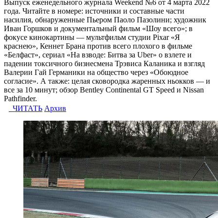
Выпуск еженедельного журнала Weekend №6 от 4 марта 2022
года. Читайте в номере: источники и составные части
насилия, обнаруженные Пьером Паоло Пазолини; художник
Иван Горшков и документальный фильм «Шоу всего»; в
фокусе кинокартины — мультфильм студии Pixar «Я
краснею», Кеннет Брана против всего плохого в фильме
«Белфаст», сериал «На взводе: Битва за Uber» о взлете и
падении токсичного бизнесмена Трэвиса Каланика и взгляд
Валерии Гай Германики на общество через «Обоюдное
согласие». А также: целая сковородка жаренных ньокков — и
все за 10 минут; обзор Bentley Continental GT Speed и Nissan
Pathfinder.
ЧИТАТЬ
Архив