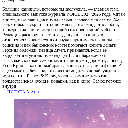
Большие каникулы, которые ты заслужила, — главная тема
специального выпуска журнала VOICE 2024/2025 года. Читай
в номере точный прогноз для каждого знака зодиака на 2025
год, чтобы: раскрыть стихию; узнать, что ожидает в любви,
карьере и жизни; и заодно подобрать новогодний мейкап.
Редакция раскроет, зачем и когда нужны границы в
отношениях, какие техники научат принимать правильные
решения и как банковские карты помогают копить деньги.
Героиня обложки, певица Zivert, признается, когда ее
выручает интуиция; телеведущая Юлия Барановская
расскажет, какими семейными традициями дорожит; а певец
Егор Крид — как он выбирает артистов для записи фитов. А
еще: смысл работы над отношениями, детские заблуждения
музыкантов Filatov & Karas, уютные зимние детективы,
рождественская кухня и подарки, как в кино. Самое горячее
внутри!
ЧИТАТЬ
Архив