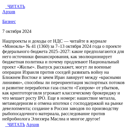
ЧИТАТЬ
Архив
Бизнес
7 октября 2024
Нацпроекты и доходы от НДС — читайте в журнале
«Монокль» № 41 (1360) за 7–13 октября 2024 года о проекте
федерального бюджета 2025–2027: какие предполагаются для
него источники финансирования, как эволюционирует
бюджетная политика и почему продлевают Национальный
проект «Жилье». Выпуск расскажет, могут ли военные
операции Израиля против соседей развязать войну на
Ближнем Востоке и зачем Иран лавирует между «красными
линиями», способны ли переориентация экспортных потоков
и развитие переработки газа спасти «Газпром» от убытков,
как криптоторговля угрожает классическому брокериджу и
что мешает росту IPO. Еще в номере: нашествие металла,
метамодернизм и отмена ипотеки с господдержкой на рынке
девелопмента; создание в России заводов по производству
рыбопосадочного материала, расследование против
нейробиолога Элиэзера Маслиа и многое другое!
ЧИТАТЬ
Архив