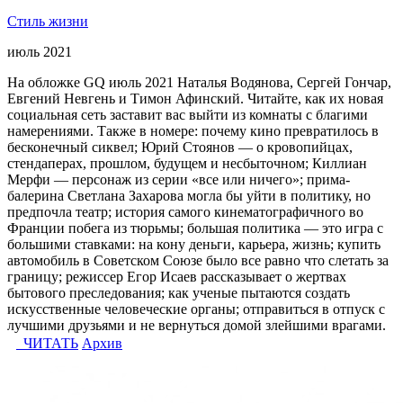
Стиль жизни
июль 2021
На обложке GQ июль 2021 Наталья Водянова, Сергей Гончар,
Евгений Невгень и Тимон Афинский. Читайте, как их новая
социальная сеть заставит вас выйти из комнаты с благими
намерениями. Также в номере: почему кино превратилось в
бесконечный сиквел; Юрий Стоянов — о кровопийцах,
стендаперах, прошлом, будущем и несбыточном; Киллиан
Мерфи — персонаж из серии «все или ничего»; прима-
балерина Светлана Захарова могла бы уйти в политику, но
предпочла театр; история самого кинематографичного во
Франции побега из тюрьмы; большая политика — это игра с
большими ставками: на кону деньги, карьера, жизнь; купить
автомобиль в Советском Союзе было все равно что слетать за
границу; режиссер Егор Исаев рассказывает о жертвах
бытового преследования; как ученые пытаются создать
искусственные человеческие органы; отправиться в отпуск с
лучшими друзьями и не вернуться домой злейшими врагами.
ЧИТАТЬ
Архив