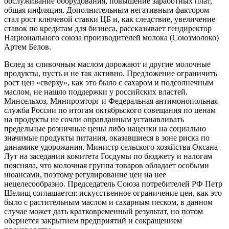
обслуживание оборудования, повышение заработных плат,
общая инфляция. Дополнительным негативным фактором
стал рост ключевой ставки ЦБ и, как следствие, увеличение
ставок по кредитам для бизнеса, рассказывает гендиректор
Национального союза производителей молока (Союзмолоко)
Артем Белов.
Вслед за сливочным маслом дорожают и другие молочные
продукты, пусть и не так активно. Предложение ограничить
рост цен «сверху», как это было с сахаром и подсолнечным
маслом, не нашло поддержки у российских властей.
Минсельхоз, Минпромторг и Федеральная антимонопольная
служба России по итогам октябрьского совещания по ценам
на продукты не сочли оправданным устанавливать
предельные розничные цены либо наценки на социально
значимые продукты питания, оказавшиеся в зоне риска по
динамике удорожания. Министр сельского хозяйства Оксана
Лут на заседании комитета Госдумы по бюджету и налогам
поясняла, что молочная группа товаров обладает особыми
нюансами, поэтому регулирование цен на нее
нецелесообразно. Председатель Союза потребителей РФ Петр
Шелищ соглашается: искусственное ограничение цен, как это
было с растительным маслом и сахарным песком, в данном
случае может дать кратковременный результат, но потом
обернется закрытием предприятий и сокращением