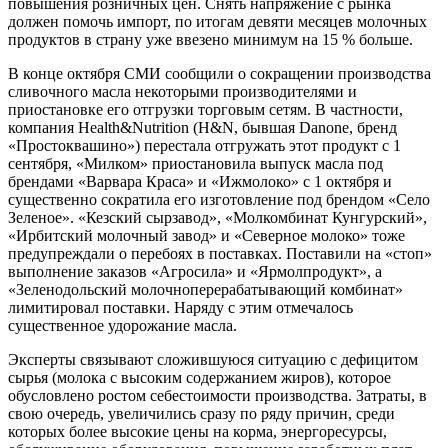
повышения розничных цен. Снять напряжение с рынка
должен помочь импорт, по итогам девяти месяцев молочных
продуктов в страну уже ввезено минимум на 15 % больше.
В конце октября СМИ сообщили о сокращении производства
сливочного масла некоторыми производителями и
приостановке его отгрузки торговым сетям. В частности,
компания Health&Nutrition (H&N, бывшая Danone, бренд
«Простоквашино») перестала отгружать этот продукт с 1
сентября, «Милком» приостановила выпуск масла под
брендами «Варвара Краса» и «Ижмолоко» с 1 октября и
существенно сократила его изготовление под брендом «Село
Зеленое». «Кезский сырзавод», «Молкомбинат Кунгурский»,
«Ирбитский молочный завод» и «Северное молоко» тоже
предупреждали о перебоях в поставках. Поставили на «стоп»
выполнение заказов «Агросила» и «Ярмолпродукт», а
«Зеленодольский молочноперерабатывающий комбинат»
лимитировал поставки. Наряду с этим отмечалось
существенное удорожание масла.
Эксперты связывают сложившуюся ситуацию с дефицитом
сырья (молока с высоким содержанием жиров), которое
обусловлено ростом себестоимости производства. Затраты, в
свою очередь, увеличились сразу по ряду причин, среди
которых более высокие цены на корма, энергоресурсы,