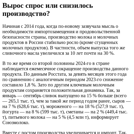
Вырос спрос или снизилось
производство?
Начиная с 2014 года, когда по-новому зазвучала мысль о
необходимости импортозамещения и продовольственной
безопасности страны, производство молока и молочных
продуктов в России стабильно росло (кроме сгущенных
молочных продуктов). В частности, объем выпуска того же
сливочного масла увеличился за 10 лет почти на 30 %.
В то же время со второй половины 2024-го в стране
наблюдается ежемесячное сокращение производства данного
продукта. По данным Росстата, за девять месяцев этого года
по сравнению с аналогичным периодом 2023-го снижение
составило 1,8 %. Зато по другим ключевым молочным
продуктам сохраняется положительная динамика. Так, за
январь — сентябрь сливок выпущено на 15 % больше (всего
— 265,1 тыс. т), чем за такой же период годом ранее, сыров —
на 7 % (628,6 тыс. т), мороженого — на 18 % (527,9 тыс. т),
йогурта — на 8 % (599 тыс. т), сметаны — на 2 % (449,4 тыс.
т), питьевого молока — на 5 % (4,5 млн т), информирует
Союзмолоко.
Вместе с ростом производства увеличивается и импорт. Так,