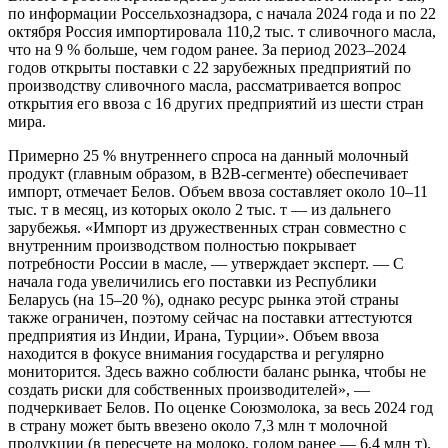
по информации Россельхознадзора, с начала 2024 года и по 22
октября Россия импортировала 110,2 тыс. т сливочного масла,
что на 9 % больше, чем годом ранее. За период 2023–2024
годов открыты поставки с 22 зарубежных предприятий по
производству сливочного масла, рассматривается вопрос
открытия его ввоза с 16 других предприятий из шести стран
мира.
Примерно 25 % внутреннего спроса на данный молочный
продукт (главным образом, в B2B-сегменте) обеспечивает
импорт, отмечает Белов. Объем ввоза составляет около 10–11
тыс. т в месяц, из которых около 2 тыс. т — из дальнего
зарубежья. «Импорт из дружественных стран совместно с
внутренним производством полностью покрывает
потребности России в масле, — утверждает эксперт. — С
начала года увеличились его поставки из Республики
Беларусь (на 15–20 %), однако ресурс рынка этой страны
также ограничен, поэтому сейчас на поставки аттестуются
предприятия из Индии, Ирана, Турции». Объем ввоза
находится в фокусе внимания государства и регулярно
мониторится. Здесь важно соблюсти баланс рынка, чтобы не
создать риски для собственных производителей», —
подчеркивает Белов. По оценке Союзмолока, за весь 2024 год
в страну может быть ввезено около 7,3 млн т молочной
продукции (в пересчете на молоко, годом ранее — 6,4 млн т).